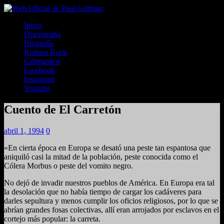
Inicio
Discografía
Biografía
Kultura Rock
Gillmanfest
Facebook
Instagram
Youtube
Cuento de El Carretón
abril 1, 1994
0
«En cierta época en Europa se desató una peste tan espantosa que
aniquiló casi la mitad de la población, peste conocida como el
Cólera Morbus o peste del vomito negro.
No dejó de invadir nuestros pueblos de América. En Europa era tal
la desolación que no había tiempo de cargar los cadáveres para
darles sepultura y menos cumplir los oficios religiosos, por lo que se
abrían grandes fosas colectivas, allí eran arrojados por esclavos en el
cortejo más popular: la carreta.