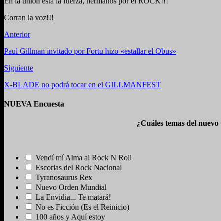
En la unión esta la fuerza, hermanos por el ROCK!!!
Corran la voz!!!
Anterior
Paul Gillman invitado por Fortu hizo «estallar el Obus»
Siguiente
X-BLADE no podrá tocar en el GILLMANFEST
NUEVA Encuesta
¿Cuáles temas del nuevo
Vendí mí Alma al Rock N Roll
Escorias del Rock Nacional
Tyranosaurus Rex
Nuevo Orden Mundial
La Envidia... Te matará!
No es Ficción (Es el Reinicio)
100 años y Aquí estoy