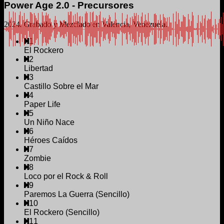
Power Age 2.0 - Precursores
2024. Grabado y Mezclado en Valencia, Venezuela.
1
El Rockero
2
Libertad
3
Castillo Sobre el Mar
4
Paper Life
5
Un Niño Nace
6
Héroes Caídos
7
Zombie
8
Loco por el Rock & Roll
9
Paremos La Guerra (Sencillo)
10
El Rockero (Sencillo)
11