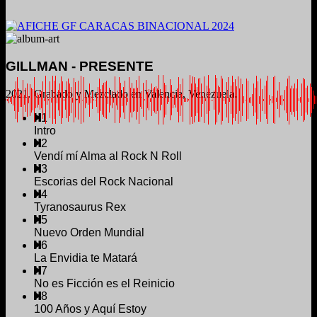
GILLMAN - PRESENTE
2021. Grabado y Mezclado en Valencia, Venezuela.
1
Intro
2
Vendí mí Alma al Rock N Roll
3
Escorias del Rock Nacional
4
Tyranosaurus Rex
5
Nuevo Orden Mundial
6
La Envidia te Matará
7
No es Ficción es el Reinicio
8
100 Años y Aquí Estoy