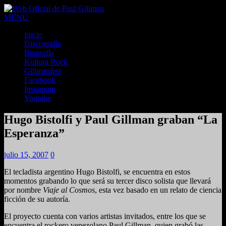
MENU
Inicio
Discografía
Biografía
Kultura Rock
Gillmanfest
Facebook
Instagram
Youtube
Hugo Bistolfi y Paul Gillman graban “La
Esperanza”
julio 15, 2007
0
El tecladista argentino Hugo Bistolfi, se encuentra en estos
momentos grabando lo que será su tercer disco solista que llevará
por nombre
Viaje al Cosmos
, esta vez basado en un relato de ciencia
ficción de su autoría.
El proyecto cuenta con varios artistas invitados, entre los que se
encuentra el rockero venezolano Paul Gillman, quien grabó las