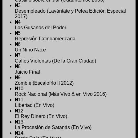
3
Desempleado (Lavántate y Pelea Edición Especial
2017)
4
Los Gusanos del Poder
5
Represión Latinoamericana
6
Un Niño Nace
7
Calles Violentas (De la Gran Ciudad)
8
Juicio Final
9
Zombie (Escalofrío II 2012)
10
Rock Nacional (Más Vivo & en Vivo 2016)
11
Libertad (En Vivo)
12
El Rey Dinero (En Vivo)
13
La Procesión de Satanás (En Vivo)
14