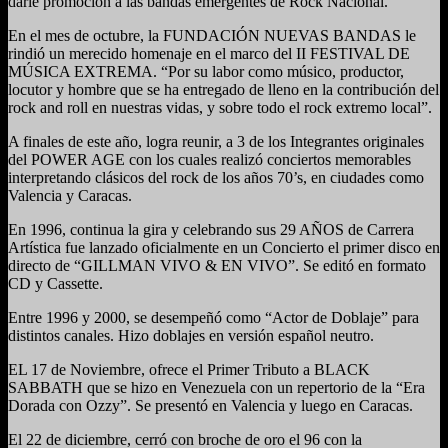
darle promoción a las bandas emergentes de Rock Nacional.
En el mes de octubre, la FUNDACIÓN NUEVAS BANDAS le
rindió un merecido homenaje en el marco del II FESTIVAL DE
MÚSICA EXTREMA. “Por su labor como músico, productor,
locutor y hombre que se ha entregado de lleno en la contribución del
rock and roll en nuestras vidas, y sobre todo el rock extremo local”.
A finales de este año, logra reunir, a 3 de los Integrantes originales
del POWER AGE con los cuales realizó conciertos memorables
interpretando clásicos del rock de los años 70’s, en ciudades como
Valencia y Caracas.
En 1996, continua la gira y celebrando sus 29 AÑOS de Carrera
Artística fue lanzado oficialmente en un Concierto el primer disco en
directo de “GILLMAN VIVO & EN VIVO”. Se editó en formato
CD y Cassette.
Entre 1996 y 2000, se desempeñó como “Actor de Doblaje” para
distintos canales. Hizo doblajes en versión español neutro.
EL 17 de Noviembre, ofrece el Primer Tributo a BLACK
SABBATH que se hizo en Venezuela con un repertorio de la “Era
Dorada con Ozzy”. Se presentó en Valencia y luego en Caracas.
El 22 de diciembre, cerró con broche de oro el 96 con la