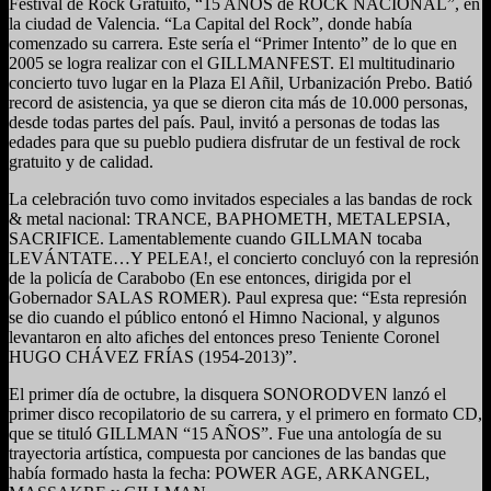
Festival de Rock Gratuito, “15 AÑOS de ROCK NACIONAL”, en
la ciudad de Valencia. “La Capital del Rock”, donde había
comenzado su carrera. Este sería el “Primer Intento” de lo que en
2005 se logra realizar con el GILLMANFEST. El multitudinario
concierto tuvo lugar en la Plaza El Añil, Urbanización Prebo. Batió
record de asistencia, ya que se dieron cita más de 10.000 personas,
desde todas partes del país. Paul, invitó a personas de todas las
edades para que su pueblo pudiera disfrutar de un festival de rock
gratuito y de calidad.
La celebración tuvo como invitados especiales a las bandas de rock
& metal nacional: TRANCE, BAPHOMETH, METALEPSIA,
SACRIFICE. Lamentablemente cuando GILLMAN tocaba
LEVÁNTATE…Y PELEA!, el concierto concluyó con la represión
de la policía de Carabobo (En ese entonces, dirigida por el
Gobernador SALAS ROMER). Paul expresa que: “Esta represión
se dio cuando el público entonó el Himno Nacional, y algunos
levantaron en alto afiches del entonces preso Teniente Coronel
HUGO CHÁVEZ FRÍAS (1954-2013)”.
El primer día de octubre, la disquera SONORODVEN lanzó el
primer disco recopilatorio de su carrera, y el primero en formato CD,
que se tituló GILLMAN “15 AÑOS”. Fue una antología de su
trayectoria artística, compuesta por canciones de las bandas que
había formado hasta la fecha: POWER AGE, ARKANGEL,