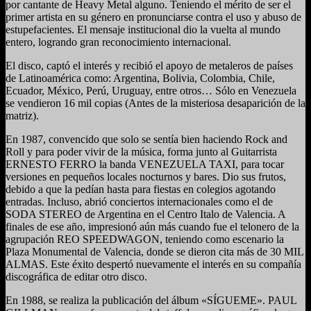
por cantante de Heavy Metal alguno. Teniendo el mérito de ser el
primer artista en su género en pronunciarse contra el uso y abuso de
estupefacientes. El mensaje institucional dio la vuelta al mundo
entero, logrando gran reconocimiento internacional.
El disco, captó el interés y recibió el apoyo de metaleros de países
de Latinoamérica como: Argentina, Bolivia, Colombia, Chile,
Ecuador, México, Perú, Uruguay, entre otros… Sólo en Venezuela
se vendieron 16 mil copias (Antes de la misteriosa desaparición de la
matriz).
En 1987, convencido que solo se sentía bien haciendo Rock and
Roll y para poder vivir de la música, forma junto al Guitarrista
ERNESTO FERRO la banda VENEZUELA TAXI, para tocar
versiones en pequeños locales nocturnos y bares. Dio sus frutos,
debido a que la pedían hasta para fiestas en colegios agotando
entradas. Incluso, abrió conciertos internacionales como el de
SODA STEREO de Argentina en el Centro Italo de Valencia. A
finales de ese año, impresionó aún más cuando fue el telonero de la
agrupación REO SPEEDWAGON, teniendo como escenario la
Plaza Monumental de Valencia, donde se dieron cita más de 30 MIL
ALMAS. Este éxito despertó nuevamente el interés en su compañía
discográfica de editar otro disco.
En 1988, se realiza la publicación del álbum «SÍGUEME». PAUL