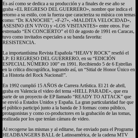
Es así como se dedica a su producción y a finales de ese año se
graba «EL REGRESO DEL GUERRERO», nombre que indica el
retorno a su estilo, con la fuerza que caracteriza su música con temas
como: “Dr. KANOCHE”, «F-27», «MALDITA VELOCIDAD»,
ASESINO (EN VIVO) y «LOS VISITANTES» entre otros. Fue
estrenado “EN CONCIERTO” el 03 de agosto de 1991 en Caracas,
tuvo como invitados especiales a su banda favorita:
RESISTENCIA.
La importantísima Revista Española “HEAVY ROCK” reseñó el
LP: El REGRESO DEL GUERRERO, en su “EDICIÓN
ESPECIAL NÚMERO 100” en 1991. Recibiendo 5 de 6 Estrellas
en la crítica discográfica, logrando así, un “Sitial de Honor Único en
La Historia del Rock Nacional!”.
En 1992 cumplió 15 AÑOS de Carrera Artística. El 21 de abril,
graba en Valencia el video del tema «HELL PARADE», que era
parte de un proyecto de EP llamado “READY TO ATTACK” que
se envió a Estados Unidos y España. La gran particularidad fue que
el público participó junto a la banda de 3 formas: como público,
protagonistas y como co-productores en la grabación de las tomas,
realizada por los que tenían cámara de video.
Al recogerse las mismas y al editarse, fue enviado para el Programa
HEADBANGERS BALL de Latinoamérica, de la cadena MTV