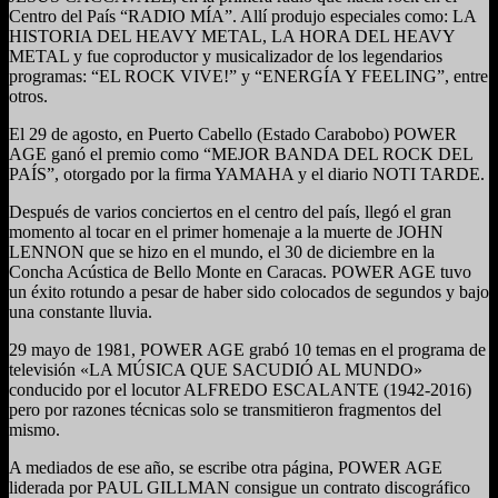
Centro del País “RADIO MÍA”. Allí produjo especiales como: LA
HISTORIA DEL HEAVY METAL, LA HORA DEL HEAVY
METAL y fue coproductor y musicalizador de los legendarios
programas: “EL ROCK VIVE!” y “ENERGÍA Y FEELING”, entre
otros.
El 29 de agosto, en Puerto Cabello (Estado Carabobo) POWER
AGE ganó el premio como “MEJOR BANDA DEL ROCK DEL
PAÍS”, otorgado por la firma YAMAHA y el diario NOTI TARDE.
Después de varios conciertos en el centro del país, llegó el gran
momento al tocar en el primer homenaje a la muerte de JOHN
LENNON que se hizo en el mundo, el 30 de diciembre en la
Concha Acústica de Bello Monte en Caracas. POWER AGE tuvo
un éxito rotundo a pesar de haber sido colocados de segundos y bajo
una constante lluvia.
29 mayo de 1981, POWER AGE grabó 10 temas en el programa de
televisión «LA MÚSICA QUE SACUDIÓ AL MUNDO»
conducido por el locutor ALFREDO ESCALANTE (1942-2016)
pero por razones técnicas solo se transmitieron fragmentos del
mismo.
A mediados de ese año, se escribe otra página, POWER AGE
liderada por PAUL GILLMAN consigue un contrato discográfico