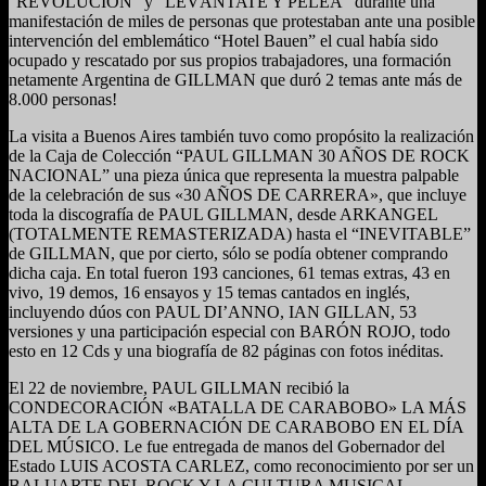
“REVOLUCIÓN” y “LEVÁNTATE Y PELEA” durante una
manifestación de miles de personas que protestaban ante una posible
intervención del emblemático “Hotel Bauen” el cual había sido
ocupado y rescatado por sus propios trabajadores, una formación
netamente Argentina de GILLMAN que duró 2 temas ante más de
8.000 personas!
La visita a Buenos Aires también tuvo como propósito la realización
de la Caja de Colección “PAUL GILLMAN 30 AÑOS DE ROCK
NACIONAL” una pieza única que representa la muestra palpable
de la celebración de sus «30 AÑOS DE CARRERA», que incluye
toda la discografía de PAUL GILLMAN, desde ARKANGEL
(TOTALMENTE REMASTERIZADA) hasta el “INEVITABLE”
de GILLMAN, que por cierto, sólo se podía obtener comprando
dicha caja. En total fueron 193 canciones, 61 temas extras, 43 en
vivo, 19 demos, 16 ensayos y 15 temas cantados en inglés,
incluyendo dúos con PAUL DI’ANNO, IAN GILLAN, 53
versiones y una participación especial con BARÓN ROJO, todo
esto en 12 Cds y una biografía de 82 páginas con fotos inéditas.
El 22 de noviembre, PAUL GILLMAN recibió la
CONDECORACIÓN «BATALLA DE CARABOBO» LA MÁS
ALTA DE LA GOBERNACIÓN DE CARABOBO EN EL DÍA
DEL MÚSICO. Le fue entregada de manos del Gobernador del
Estado LUIS ACOSTA CARLEZ, como reconocimiento por ser un
BALUARTE DEL ROCK Y LA CULTURA MUSICAL