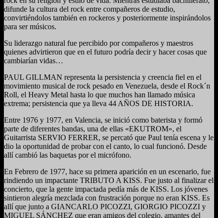
rock en su religión y estilo de vida. Mientras estudiaba bachillerato,
difunde la cultura del rock entre compañeros de estudio,
convirtiéndolos también en rockeros y posteriormente inspirándolos
para ser músicos.
Su liderazgo natural fue percibido por compañeros y maestros
quienes advirtieron que en el futuro podría decir y hacer cosas que
cambiarían vidas…
PAUL GILLMAN representa la persistencia y creencia fiel en el
movimiento musical de rock pesado en Venezuela, desde el Rock´n
Roll, el Heavy Metal hasta lo que muchos han llamado música
extrema; persistencia que ya lleva 44 AÑOS DE HISTORIA.
Entre 1976 y 1977, en Valencia, se inició como baterista y formó
parte de diferentes bandas, una de ellas «EKUTROM», el
Guitarrista SERVIO FERRER, se percató que Paul tenía escena y le
dio la oportunidad de probar con el canto, lo cual funcionó. Desde
allí cambió las baquetas por el micrófono.
En Febrero de 1977, hace su primera aparición en un escenario, fue
rindiendo un impactante TRIBUTO A KISS. Fue justo al finalizar el
concierto, que la gente impactada pedía más de KISS. Los jóvenes
sintieron alegría mezclada con frustración porque no eran KISS. Es
allí que junto a GIANCARLO PICOZZI, GIORGIO PICOZZI y
MIGUEL SÁNCHEZ que eran amigos del colegio, amantes del