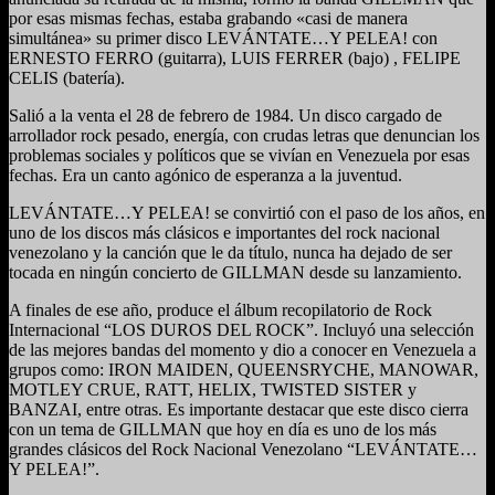
por esas mismas fechas, estaba grabando «casi de manera
simultánea» su primer disco LEVÁNTATE…Y PELEA! con
ERNESTO FERRO (guitarra), LUIS FERRER (bajo) , FELIPE
CELIS (batería).
Salió a la venta el 28 de febrero de 1984. Un disco cargado de
arrollador rock pesado, energía, con crudas letras que denuncian los
problemas sociales y políticos que se vivían en Venezuela por esas
fechas. Era un canto agónico de esperanza a la juventud.
LEVÁNTATE…Y PELEA! se convirtió con el paso de los años, en
uno de los discos más clásicos e importantes del rock nacional
venezolano y la canción que le da título, nunca ha dejado de ser
tocada en ningún concierto de GILLMAN desde su lanzamiento.
A finales de ese año, produce el álbum recopilatorio de Rock
Internacional “LOS DUROS DEL ROCK”. Incluyó una selección
de las mejores bandas del momento y dio a conocer en Venezuela a
grupos como: IRON MAIDEN, QUEENSRYCHE, MANOWAR,
MOTLEY CRUE, RATT, HELIX, TWISTED SISTER y
BANZAI, entre otras. Es importante destacar que este disco cierra
con un tema de GILLMAN que hoy en día es uno de los más
grandes clásicos del Rock Nacional Venezolano “LEVÁNTATE…
Y PELEA!”.