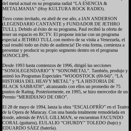
del metal actual en su programa radial “LA ESENCIA &
METALMANIA” (Hoy KULTURA ROCK RADIO).
Tuvo como invitado, en abril de ese año, a IAN ANDERSON
(LEGENDARIO CANTANTE y FUNDADOR DE JETHRO
TULL). Debido al éxito de su programa, Paul recibió la oferta de
tener un espacio en RCTV. El propone iniciar con un programa
especial a JETHRO TULL con motivo de su visita a Venezuela, el
cual resultó todo un éxito de audiencia! De esta forma, comienza a
presentar y producir su propio segmento dentro en el programa
SONOCLIPS.
Desde 1993 hasta comienzos de 1996, dirigió las secciones
“SONOLEGENDARIO” Y “SONOMETAL”. También, produjo y
animó los Programas Especiales “WOODSTOCK (69-94)”, “LA
HISTORIA DEL HEAVY METAL” y “LA HISTORIA DE
BLACK SABBATH”, alcanzando con ellos un promedio de 75
puntos de Rating. Posteriormente, en 1995, se hizo merecedor de un
Premio “MERIDIANO DE ORO”.
El 28 de mayo de 1994, lanza la obra “ESCALOFRÍO” en el Teatro
de la Opera de Maracay. Con una banda totalmente remodelada en
donde, además de PAUL GILLMAN, se encuentran FACUNDO
CORAL (guitarra), EULALIO “CHURDY” TOLEDO (bajo) y
EDUARDO SÁEZ (batería).