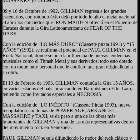
MASSAKRE y GILLMAN.
09 y 10 de Octubre de 1992, GILLMAN regresa a los grandes
escenarios, con rotundo éxito dejó por todo lo alto el metal nacional
al abrir los conciertos que IRON MAIDEN ofreció en el Poliedro de
Caracas durante la Gira Latinoamericana de FEAR OF THE
DARK.
Con la edición de “LO MÁS DURO” (Cassette pirata 1991) y “15
AÑOS” (1992), se reafirma el potencial de PAUL GILLMAN en el
Rock Nacional, donde se nota la influencia de nuevas tendencias
musicales como el Thrash Metal y sus derivados; todo esto dotado
con un toque muy personal que le confiere una gran originalidad a
su obra.
El 13 de Febrero de 1993, GILLMAN continúa la Gira 15 AÑOS,
en varios estados del país, arrancando en Barquisimeto Edo. Lara,
teniendo como Invitados especiales a NECROSIS.
Con la edición de “LO INÉDITO” (Cassette Pirata 1993), nuevo
recopilatorio con temas de POWER AGE, ARKANGEL,
MASSAKRE y TAXI, se da paso a una de las obras más
importantes de GILLMAN y una de las más representativas dentro
del movimiento rock en Venezuela.
PAUL GILLMAN seguía difundiendo lo mejor del rock clásico y