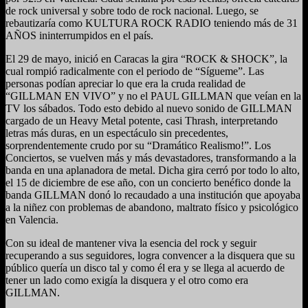
de rock universal y sobre todo de rock nacional. Luego, se
rebautizaría como KULTURA ROCK RADIO teniendo más de 31
AÑOS ininterrumpidos en el país.
El 29 de mayo, inició en Caracas la gira “ROCK & SHOCK”, la
cual rompió radicalmente con el periodo de “Sígueme”. Las
personas podían apreciar lo que era la cruda realidad de
“GILLMAN EN VIVO” y no el PAUL GILLMAN que veían en la
TV los sábados. Todo esto debido al nuevo sonido de GILLMAN
cargado de un Heavy Metal potente, casi Thrash, interpretando
letras más duras, en un espectáculo sin precedentes,
sorprendentemente crudo por su “Dramático Realismo!”. Los
Conciertos, se vuelven más y más devastadores, transformando a la
banda en una aplanadora de metal. Dicha gira cerró por todo lo alto,
el 15 de diciembre de ese año, con un concierto benéfico donde la
banda GILLMAN donó lo recaudado a una institución que apoyaba
a la niñez con problemas de abandono, maltrato físico y psicológico
en Valencia.
Con su ideal de mantener viva la esencia del rock y seguir
recuperando a sus seguidores, logra convencer a la disquera que su
público quería un disco tal y como él era y se llega al acuerdo de
tener un lado como exigía la disquera y el otro como era
GILLMAN.