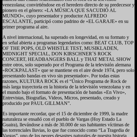
venezolana; convirtiéndose en el heredero directo de su predecesor y
pionero en el género: «LA MÚSICA QUE SACUDIÓ AL
MUNDO», cuyo presentador y productor ALFREDO
ESCALANTE, participó como padrino de «EL GARAJE» en su
primer programa al aire.
A nivel internacional, ha superado en longevidad, en su formato y
en señal abierta a programas legendarios como: BEAT CLUB, TOP
OF THE POPS, OLD WHISTLE TEST, MUSIKLADEN,
MIDNIGHT SPECIAL, DON KIRSCHNER´S ROCK
CONCERT, HEADBANGERS BALL y THAT METAL SHOW
entre otros, solo superado por el Programa de la televisión alemana
«ROCKPALAST» que se mantiene en el aire desde 1974, pero solo
presentando bandas en vivo sin presentador». Por todas estas
razones, KULTURA ROCK es el “Único Programa de Rock de
más larga trayectoria en la historia de la televisión venezolana y en
el mundo bajo el formato de presentación de bandas «En Vivo»,
Entrevistas, Biografías, Videos, Micros, presentado, creado y
producido por PAUL GILLMAN”.
Es importante recordar, que el 15 de diciembre de 1999, la madre
naturaleza se ensañó con el pueblo de Vargas (Hoy Estado La
Guaira), llevándose a más de 30.000 de sus habitantes víctimas de
las torrenciales lluvias, lo que fue conocido como “La Tragedia de
Vargas”, uno de los peores desastres naturales de nuestra historia