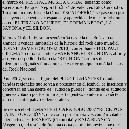
el marco del FESTIVAL MÚSICA UNIDA, teniendo como
escenario el Parque “Negra Hipólita” de Valencia. Edo. Carabobo.
Tocaron un mosaico de la Obra “ESCALOFRÍO”, se pasearon por
las leyendas, cuentos de espantos y aparecidos de nuestro folklore
como: EL TIRANO AGUIRRE, EL POEMA NEGRO, LA
SAYONA y EL SILBÓN.
Viernes 21 de Julio, se presentó en Venezuela una de las más
grandes leyendas inmortales de la historia del rock duro mundial
RONNIE JAMES DIO (1942-2010), con su banda DIO. PAUL
GILLMAN como cantante de «ARKANGEL REUNIÓN», abrió y
a su vez despediría la llamada “REUNIÓN” con tres de sus
miembros originales fundadores de este grupo que marcó la historia
del Rock Nacional.
Para 2007, se crea la figura del PRE-GILLMANFEST donde las
bandas regionales que se van a presentar en el festival, se inscriben y
concursan en una suerte de “audición pública”, donde es el auditorio
quienes votaran por los futuros participantes, dándole un carácter
aún más participativo y democrático.
Se realiza el GILLMANFEST CARABOBO 2007 “ROCK POR
LA INTEGRACIÓN”, que contó por primera vez con 2 invitados
internacionales: KRAKEN (Colombia) y RATA BLANCA
(Argentina), el resultado fue una convocatoria impresionante que