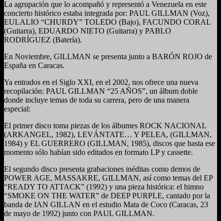
La agrupación que lo acompañó y representó a Venezuela en este
concierto histórico estaba integrada por: PAUL GILLMAN (Voz),
EULALIO “CHURDY” TOLEDO (Bajo), FACUNDO CORAL
(Guitarra), EDUARDO NIETO (Guitarra) y PABLO
RODRÍGUEZ (Batería).
En Noviembre, GILLMAN se presenta junto a BARÓN ROJO de
España en Caracas.
Ya entrados en el Siglo XXI, en el 2002, nos ofrece una nueva
recopilación: PAUL GILLMAN “25 AÑOS”, un álbum doble
donde incluye temas de toda su carrera, pero de una manera
especial:
El primer disco toma piezas de los álbumes ROCK NACIONAL
(ARKANGEL, 1982), LEVÁNTATE… Y PELEA, (GILLMAN,
1984) y EL GUERRERO (GILLMAN, 1985), discos que hasta ese
momento sólo habían sido editados en formato LP y cassette.
El segundo disco presenta grabaciones inéditas como demos de
POWER AGE, MASSAKRE, GILLMAN, así como temas del EP
“READY TO ATTACK” (1992) y una pieza histórica: el himno
“SMOKE ON THE WATER” de DEEP PURPLE, cantado por la
banda de IAN GILLAN en el estudio Mata de Coco (Caracas, 23
de mayo de 1992) junto con PAUL GILLMAN.