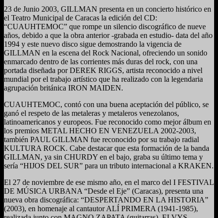
23 de Junio 2003, GILLMAN presenta en un concierto histórico en
el Teatro Municipal de Caracas la edición del CD:
“CUAUHTEMOC” que rompe un silencio discográfico de nueve
años, debido a que la obra anterior -grabada en estudio- data del año
1994 y este nuevo disco sigue demostrando la vigencia de
GILLMAN en la escena del Rock Nacional, ofreciendo un sonido
enmarcado dentro de las corrientes más duras del rock, con una
portada diseñada por DEREK RIGGS, artista reconocido a nivel
mundial por el trabajo artístico que ha realizado con la legendaria
agrupación británica IRON MAIDEN.
CUAUHTEMOC, contó con una buena aceptación del público, se
ganó el respeto de las metaleras y metaleros venezolanos,
latinoamericanos y europeos. Fue reconocido como mejor álbum en
los premios METAL HECHO EN VENEZUELA 2002-2003,
también PAUL GILLMAN fue reconocido por su trabajo radial
KULTURA ROCK. Cabe destacar que esta formación de la banda
GILLMAN, ya sin CHURDY en el bajo, graba su último tema y
sería “HIJOS DEL SUR” para un tributo internacional a KRAKEN.
El 27 de noviembre de ese mismo año, en el marco del I FESTIVAL
DE MÚSICA URBANA “Desde el Eje” (Caracas), presenta una
nueva obra discográfica: “DESPERTANDO EN LA HISTORIA”
(2003), en homenaje al cantautor ALÍ PRIMERA (1941-1985),
realizada junto con MAGNO ZAPATA (guitarras), ELVYS