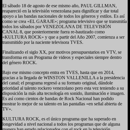
El sábado 18 de agosto de ese mismo año, PAUL GILLMAN,
reapareció en la televisión venezolana para dignificar y dar total
apoyo a las bandas nacionales de todos los géneros y estilos. Es así
como se crea «EL GARAJE»; programa televisivo que se transmitía
todos los sábados por VENEZOLANA DE TELEVISIÓN
CANAL 8, que posteriormente fuera re-bautizado como
«KULTURA ROCK» y que a partir del Año 2007, comienza a ser
transmitido por la naciente televisora TVES.
Finalizando el siglo XX, por motivos presupuestarios en VTV, se
transforma en un Programa de videos y especiales siempre dentro
del género ROCK.
Bajo ese mismo concepto entra en TVES, hasta que en 2014,
gracias a la llegada de WINSTON VALLENILLA a la presidencia
del canal; el programa regresó a su formato original, dándole
prioridad al talento rockero venezolano pero esta vez teniendo a su
disposición la más alta tecnología en sonido, iluminación e imagen.
Es así como cientos de bandas de Rock Nacional han podido
mostrar lo mejor de su talento en las pantallas «en señal abierta de
TV».
KULTURA ROCK, es el único programa que ha superado en
longevidad a nivel nacional a todos los programas que de alguna
manera han estado relacionados con el rock en la televisión