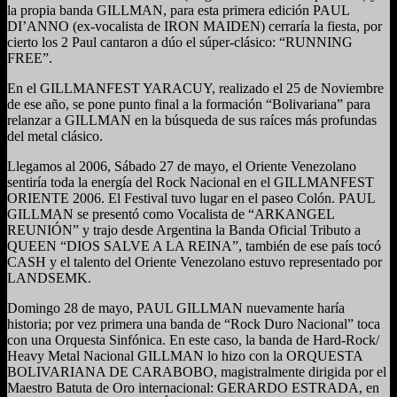
la propia banda GILLMAN, para esta primera edición PAUL
DI’ANNO (ex-vocalista de IRON MAIDEN) cerraría la fiesta, por
cierto los 2 Paul cantaron a dúo el súper-clásico: “RUNNING
FREE”.
En el GILLMANFEST YARACUY, realizado el 25 de Noviembre
de ese año, se pone punto final a la formación “Bolivariana” para
relanzar a GILLMAN en la búsqueda de sus raíces más profundas
del metal clásico.
Llegamos al 2006, Sábado 27 de mayo, el Oriente Venezolano
sentiría toda la energía del Rock Nacional en el GILLMANFEST
ORIENTE 2006. El Festival tuvo lugar en el paseo Colón. PAUL
GILLMAN se presentó como Vocalista de “ARKANGEL
REUNIÓN” y trajo desde Argentina la Banda Oficial Tributo a
QUEEN “DIOS SALVE A LA REINA”, también de ese país tocó
CASH y el talento del Oriente Venezolano estuvo representado por
LANDSEMK.
Domingo 28 de mayo, PAUL GILLMAN nuevamente haría
historia; por vez primera una banda de “Rock Duro Nacional” toca
con una Orquesta Sinfónica. En este caso, la banda de Hard-Rock/
Heavy Metal Nacional GILLMAN lo hizo con la ORQUESTA
BOLIVARIANA DE CARABOBO, magistralmente dirigida por el
Maestro Batuta de Oro internacional: GERARDO ESTRADA, en