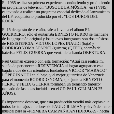
En 1985 realiza su primera experiencia conduciendo y produciendo
un programa de televisión “BUSQUE LA MÚSICA” en (TVN5),
es invitado a realizar un programa especial dedicado al lanzamiento
del LP recopilatorio producido por el : “LOS DUROS DEL
ROCK”.
El 15 de agosto de ese año, sale a la venta el álbum EL
GUERRERO, sólo el guitarrista ERNESTO FERRO se mantiene
de la agrupación original y los nuevos integrantes son dos músicos
de RESISTENCIA: VICTOR LÓPEZ INAUDI (bajo) y
RODRIGO YOMA APARICI (guitarra) (QEPD), además del
baterista FÉLIX GUERRA que venía de la banda OBERTURA.
Paul Gillman expresó con esta formación: “Aquí casi realicé mi
sueño de pertenecer a RESISTENCIA al lograr agrupar en esta
banda a dos de sus miembros fundadores VICTOR “MARACO”
LÓPEZ INAUDI en el bajo, y el mejor guitarrista de Venezuela
para el momento RODRIGO YOMA, que junto a ERNESTO
FERRO y FELIX GUERRA formaban un tremendo trabuco”
(tomado de las notas incluidas en el CD PAUL GILLMAN 25
AÑOS).
Es importante destacar, que esta producción vendió más copias que
todos los trabajos anteriores de PAUL GILLMAN y sirvió de marco
musical para la «PRIMERA CAMPAÑA ANTIDROGAS» hecha