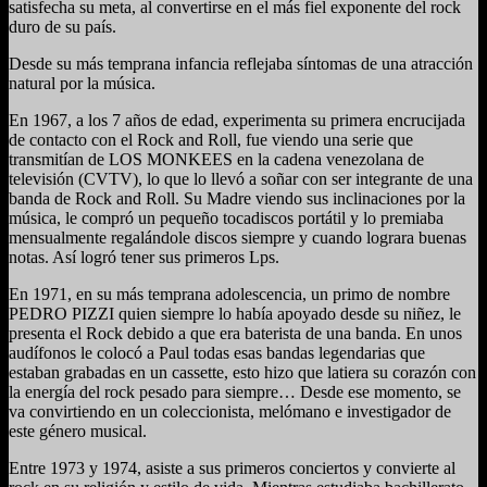
satisfecha su meta, al convertirse en el más fiel exponente del rock
duro de su país.
Desde su más temprana infancia reflejaba síntomas de una atracción
natural por la música.
En 1967, a los 7 años de edad, experimenta su primera encrucijada
de contacto con el Rock and Roll, fue viendo una serie que
transmitían de LOS MONKEES en la cadena venezolana de
televisión (CVTV), lo que lo llevó a soñar con ser integrante de una
banda de Rock and Roll. Su Madre viendo sus inclinaciones por la
música, le compró un pequeño tocadiscos portátil y lo premiaba
mensualmente regalándole discos siempre y cuando lograra buenas
notas. Así logró tener sus primeros Lps.
En 1971, en su más temprana adolescencia, un primo de nombre
PEDRO PIZZI quien siempre lo había apoyado desde su niñez, le
presenta el Rock debido a que era baterista de una banda. En unos
audífonos le colocó a Paul todas esas bandas legendarias que
estaban grabadas en un cassette, esto hizo que latiera su corazón con
la energía del rock pesado para siempre… Desde ese momento, se
va convirtiendo en un coleccionista, melómano e investigador de
este género musical.
Entre 1973 y 1974, asiste a sus primeros conciertos y convierte al