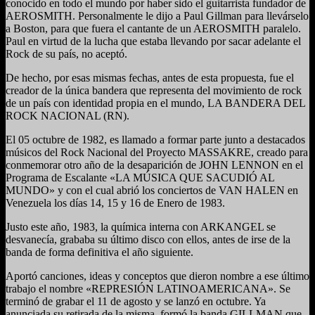
conocido en todo el mundo por haber sido el guitarrista fundador de
AEROSMITH. Personalmente le dijo a Paul Gillman para llevárselo
a Boston, para que fuera el cantante de un AEROSMITH paralelo.
Paul en virtud de la lucha que estaba llevando por sacar adelante el
Rock de su país, no aceptó.
De hecho, por esas mismas fechas, antes de esta propuesta, fue el
creador de la única bandera que representa del movimiento de rock
de un país con identidad propia en el mundo, LA BANDERA DEL
ROCK NACIONAL (RN).
El 05 octubre de 1982, es llamado a formar parte junto a destacados
músicos del Rock Nacional del Proyecto MASSAKRE, creado para
conmemorar otro año de la desaparición de JOHN LENNON en el
Programa de Escalante «LA MÚSICA QUE SACUDIÓ AL
MUNDO» y con el cual abrió los conciertos de VAN HALEN en
Venezuela los días 14, 15 y 16 de Enero de 1983.
Justo este año, 1983, la química interna con ARKANGEL se
desvanecía, grababa su último disco con ellos, antes de irse de la
banda de forma definitiva el año siguiente.
Aportó canciones, ideas y conceptos que dieron nombre a ese último
trabajo el nombre «REPRESIÓN LATINOAMERICANA». Se
terminó de grabar el 11 de agosto y se lanzó en octubre. Ya
anunciada su retirada de la misma, formó la banda GILLMAN que