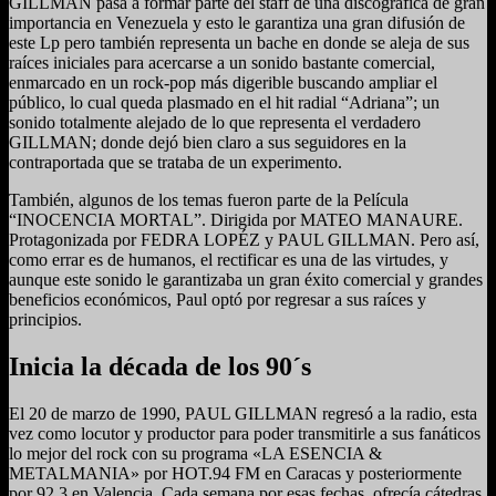
GILLMAN pasa a formar parte del staff de una discográfica de gran
importancia en Venezuela y esto le garantiza una gran difusión de
este Lp pero también representa un bache en donde se aleja de sus
raíces iniciales para acercarse a un sonido bastante comercial,
enmarcado en un rock-pop más digerible buscando ampliar el
público, lo cual queda plasmado en el hit radial “Adriana”; un
sonido totalmente alejado de lo que representa el verdadero
GILLMAN; donde dejó bien claro a sus seguidores en la
contraportada que se trataba de un experimento.
También, algunos de los temas fueron parte de la Película
“INOCENCIA MORTAL”. Dirigida por MATEO MANAURE.
Protagonizada por FEDRA LOPÉZ y PAUL GILLMAN. Pero así,
como errar es de humanos, el rectificar es una de las virtudes, y
aunque este sonido le garantizaba un gran éxito comercial y grandes
beneficios económicos, Paul optó por regresar a sus raíces y
principios.
Inicia la década de los 90´s
El 20 de marzo de 1990, PAUL GILLMAN regresó a la radio, esta
vez como locutor y productor para poder transmitirle a sus fanáticos
lo mejor del rock con su programa «LA ESENCIA &
METALMANIA» por HOT.94 FM en Caracas y posteriormente
por 92.3 en Valencia. Cada semana por esas fechas, ofrecía cátedras