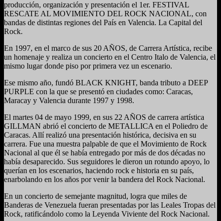
producción, organización y presentación el 1er. FESTIVAL
RESCATE AL MOVIMIENTO DEL ROCK NACIONAL, con
bandas de distintas regiones del País en Valencia. La Capital del
Rock.
En 1997, en el marco de sus 20 AÑOS, de Carrera Artística, recibe
un homenaje y realiza un concierto en el Centro Italo de Valencia, el
mismo lugar donde piso por primera vez un escenario.
Ese mismo año, fundó BLACK KNIGHT, banda tributo a DEEP
PURPLE con la que se presentó en ciudades como: Caracas,
Maracay y Valencia durante 1997 y 1998.
El martes 04 de mayo 1999, en sus 22 AÑOS de carrera artística
GILLMAN abrió el concierto de METALLICA en el Poliedro de
Caracas. Allí realizó una presentación histórica, decisiva en su
carrera. Fue una muestra palpable de que el Movimiento de Rock
Nacional al que él se había entregado por más de dos décadas no
había desaparecido. Sus seguidores le dieron un rotundo apoyo, lo
querían en los escenarios, haciendo rock e historia en su país,
enarbolando en los años por venir la bandera del Rock Nacional.
En un concierto de semejante magnitud, logra que miles de
Banderas de Venezuela fueran presentadas por las Leales Tropas del
Rock, ratificándolo como la Leyenda Viviente del Rock Nacional.