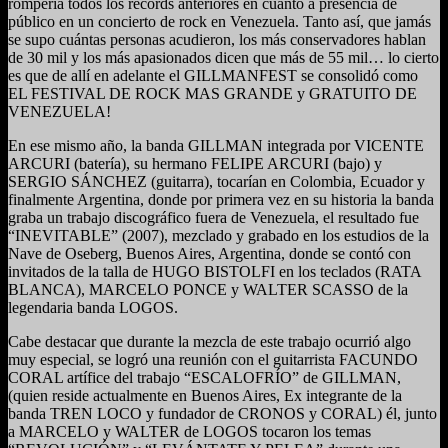
rompería todos los récords anteriores en cuanto a presencia de
público en un concierto de rock en Venezuela. Tanto así, que jamás
se supo cuántas personas acudieron, los más conservadores hablan
de 30 mil y los más apasionados dicen que más de 55 mil… lo cierto
es que de allí en adelante el GILLMANFEST se consolidó como
EL FESTIVAL DE ROCK MAS GRANDE y GRATUITO DE
VENEZUELA!
En ese mismo año, la banda GILLMAN integrada por VICENTE
ARCURI (batería), su hermano FELIPE ARCURI (bajo) y
SERGIO SÁNCHEZ (guitarra), tocarían en Colombia, Ecuador y
finalmente Argentina, donde por primera vez en su historia la banda
graba un trabajo discográfico fuera de Venezuela, el resultado fue
“INEVITABLE” (2007), mezclado y grabado en los estudios de la
Nave de Oseberg, Buenos Aires, Argentina, donde se contó con
invitados de la talla de HUGO BISTOLFI en los teclados (RATA
BLANCA), MARCELO PONCE y WALTER SCASSO de la
legendaria banda LOGOS.
Cabe destacar que durante la mezcla de este trabajo ocurrió algo
muy especial, se logró una reunión con el guitarrista FACUNDO
CORAL artífice del trabajo “ESCALOFRÍO” de GILLMAN,
(quien reside actualmente en Buenos Aires, Ex integrante de la
banda TREN LOCO y fundador de CRONOS y CORAL) él, junto
a MARCELO y WALTER de LOGOS tocaron los temas