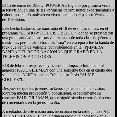
El 15 de enero de 1980… POWER AGE grabó por primera vez en
la televisión, en una de las «primeras transmisiones experimentales a
color» mostrando «talento en vivo» para todo el país en Venezolana
de Televisión.
Este hecho histórico, se transmitió el 18 de ese mismo mes, en el
programa “EL SHOW DE LUIS OBERTO”, donde se presentaron
una gran cantidad de artistas venezolanos de toda clase de géneros
musicales, pero la atracción más “rara” en esa época fue la banda de
rock que venía de Valencia, convirtiéndose en la «PRIMERA
BANDA DEL ROCK NACIONAL QUE GRABÓ EN LA
TELEVISIÓN A COLORES!”.
El 8 de febrero, reaparecen y ocurrió un impacto fulminante al
aparecer PAUL GILLMAN con una serpiente boa en el cuello que
se llamaba “ALICIA” como Tributo a su Ídolo “ALICE
COOPER”!.
Después de que los jóvenes rockeros aparecieran en televisión,
lograron mucha proyección y popularidad, especialmente su
cantante PAUL GILLMAN, quien siguió siendo centro de decenas
de comentarios en la prensa escrita.
A mediados de este mismo año, incursiona en la radio junto a ALÍ
JESÚS CACCAVALE, en la primera radio que hacia rock en el