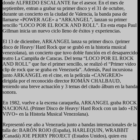
donde ALFREDO ESCALANTE fue el asesor. En el mes de
septiembre, entran a grabar su primer disco y el 31 de octubre,
durante un concierto en la ciudad de Valencia, la banda pasa de
llamarse «POWER AGE» a “ARKANGEL”, lanzan su primer
sencillo “LOCO POR EL ROCK AND ROLL”. En esta etapa Paul
Gillman inicia un nuevo ciclo lleno de éxitos y experiencias.
El 13 de diciembre, ARKANGEL lanza su primer disco. (primer
disco de Heavy/ Hard Rock que se grabó en la historia musical
venezolana), un concierto que tuvo doble función en el desaparecido
teatro La Campiña de Caracas. Del tema “LOCO POR EL ROCK
AND ROLL” que fue el primer sencillo, se realizó el “Primer video
clip de rock que se graba en Venezuela”. Además, Paul incursiona
junto ARKANGEL en el cine, en la película «CANGREJO»
dirigida por el reconocido director ROMÁN CHALBAUD,
teniendo una breve actuación y 3 temas del citado álbum en la banda
sonora.
En 1982, vuelve a la escena caraqueña, ARKANGEL graba ROCK
NACIONAL (Primer Disco de Heavy/ Hard Rock con un lado «EN
VIVO» en la Historia Musical Venezolana).
Representó ese año a Venezuela junto a bandas internacionales de la
talla de: BARÓN ROJO (España), HARLEQUIN, WRABBIT
(Canadá) JOE PERRY PROJECT (Estados Unidos), quien era