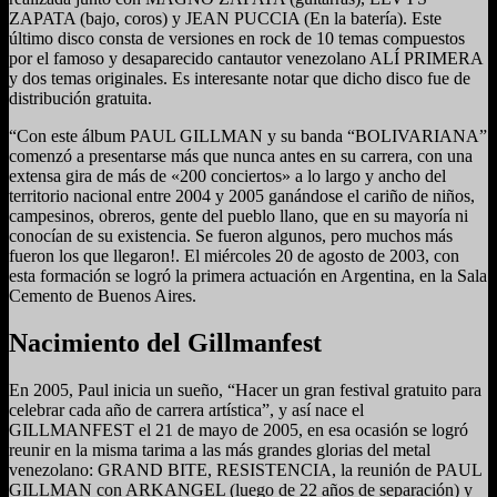
ZAPATA (bajo, coros) y JEAN PUCCIA (En la batería). Este
último disco consta de versiones en rock de 10 temas compuestos
por el famoso y desaparecido cantautor venezolano ALÍ PRIMERA
y dos temas originales. Es interesante notar que dicho disco fue de
distribución gratuita.
“Con este álbum PAUL GILLMAN y su banda “BOLIVARIANA”
comenzó a presentarse más que nunca antes en su carrera, con una
extensa gira de más de «200 conciertos» a lo largo y ancho del
territorio nacional entre 2004 y 2005 ganándose el cariño de niños,
campesinos, obreros, gente del pueblo llano, que en su mayoría ni
conocían de su existencia. Se fueron algunos, pero muchos más
fueron los que llegaron!. El miércoles 20 de agosto de 2003, con
esta formación se logró la primera actuación en Argentina, en la Sala
Cemento de Buenos Aires.
Nacimiento del Gillmanfest
En 2005, Paul inicia un sueño, “Hacer un gran festival gratuito para
celebrar cada año de carrera artística”, y así nace el
GILLMANFEST el 21 de mayo de 2005, en esa ocasión se logró
reunir en la misma tarima a las más grandes glorias del metal
venezolano: GRAND BITE, RESISTENCIA, la reunión de PAUL
GILLMAN con ARKANGEL (luego de 22 años de separación) y