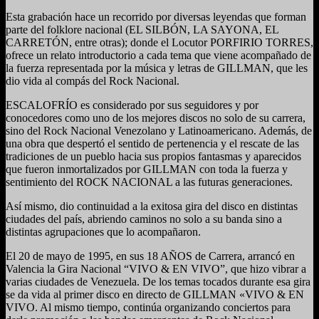
Esta grabación hace un recorrido por diversas leyendas que forman
parte del folklore nacional (EL SILBÓN, LA SAYONA, EL
CARRETÓN, entre otras); donde el Locutor PORFIRIO TORRES,
ofrece un relato introductorio a cada tema que viene acompañado de
la fuerza representada por la música y letras de GILLMAN, que les
dio vida al compás del Rock Nacional.
ESCALOFRÍO es considerado por sus seguidores y por
conocedores como uno de los mejores discos no solo de su carrera,
sino del Rock Nacional Venezolano y Latinoamericano. Además, de
una obra que despertó el sentido de pertenencia y el rescate de las
tradiciones de un pueblo hacia sus propios fantasmas y aparecidos
que fueron inmortalizados por GILLMAN con toda la fuerza y
sentimiento del ROCK NACIONAL a las futuras generaciones.
Así mismo, dio continuidad a la exitosa gira del disco en distintas
ciudades del país, abriendo caminos no solo a su banda sino a
distintas agrupaciones que lo acompañaron.
El 20 de mayo de 1995, en sus 18 AÑOS de Carrera, arrancó en
Valencia la Gira Nacional “VIVO & EN VIVO”, que hizo vibrar a
varias ciudades de Venezuela. De los temas tocados durante esa gira
se da vida al primer disco en directo de GILLMAN «VIVO & EN
VIVO. Al mismo tiempo, continúa organizando conciertos para