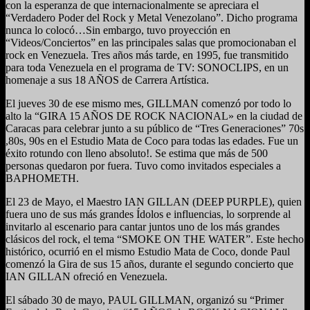
con la esperanza de que internacionalmente se apreciara el
“Verdadero Poder del Rock y Metal Venezolano”. Dicho programa
nunca lo colocó…Sin embargo, tuvo proyección en
“Videos/Conciertos” en las principales salas que promocionaban el
rock en Venezuela. Tres años más tarde, en 1995, fue transmitido
para toda Venezuela en el programa de TV: SONOCLIPS, en un
homenaje a sus 18 AÑOS de Carrera Artística.
El jueves 30 de ese mismo mes, GILLMAN comenzó por todo lo
alto la “GIRA 15 AÑOS DE ROCK NACIONAL» en la ciudad de
Caracas para celebrar junto a su público de “Tres Generaciones” 70s
,80s, 90s en el Estudio Mata de Coco para todas las edades. Fue un
éxito rotundo con lleno absoluto!. Se estima que más de 500
personas quedaron por fuera. Tuvo como invitados especiales a
BAPHOMETH.
El 23 de Mayo, el Maestro IAN GILLAN (DEEP PURPLE), quien
fuera uno de sus más grandes Ídolos e influencias, lo sorprende al
invitarlo al escenario para cantar juntos uno de los más grandes
clásicos del rock, el tema “SMOKE ON THE WATER”. Este hecho
histórico, ocurrió en el mismo Estudio Mata de Coco, donde Paul
comenzó la Gira de sus 15 años, durante el segundo concierto que
IAN GILLAN ofreció en Venezuela.
El sábado 30 de mayo, PAUL GILLMAN, organizó su “Primer