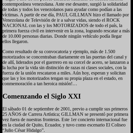
contemporánea venezolana. Ante ese desastre, surgió la solidaridad
de todas y todos los venezolanos para ayudar como podían a las
víctimas. A partir de ese día, PAUL GILLMAN hizo el llamado por
Venezolana de Televisión de ir a salvar vidas, siendo el ROCK
NACIONAL con las y los MOTORIZADOS de todo el país, la
primera fuerza civil en intervenir en la zona, logrando rescatar a más
de 10.000 personas diarias. Donde ningún vehículo podía llegar
ellos llegaron.
Como resultado de su convocatoria y ejemplo, más de 1.500
motorizados se concentraban diariamente en las puertas del canal y
de allí, liderados por el guerrero en su corcel de acero, se lanzaron a
la lucha por la vida sin distinción de razas ni clases sociales, con la
fuerza de la unión rescataron a miles. Aún hoy, esperan y solicitan
que las y los motorizados tengan su propia plaza en el estado, en
conmemoración a tan heroica misión!…
Comenzando el Siglo XXI
El sábado 01 de septiembre de 2001, previo a cumplir sus primeros
25 AÑOS de Carrera Artística; GILLMAN se presentó por primera
vez fuera de nuestras fronteras. Este 1er concierto internacional fue
en la ciudad de Quito, Ecuador, y tuvo como escenario El Coliseo
“Julio César Hidalgo”.