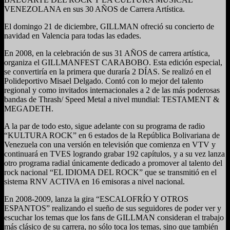
VENEZOLANA en sus 30 AÑOS de Carrera Artística.
El domingo 21 de diciembre, GILLMAN ofreció su concierto de
navidad en Valencia para todas las edades.
En 2008, en la celebración de sus 31 AÑOS de carrera artística,
organiza el GILLMANFEST CARABOBO. Esta edición especial,
se convertiría en la primera que duraría 2 DÍAS. Se realizó en el
Polideportivo Misael Delgado. Contó con lo mejor del talento
regional y como invitados internacionales a 2 de las más poderosas
bandas de Thrash/ Speed Metal a nivel mundial: TESTAMENT &
MEGADETH.
A la par de todo esto, sigue adelante con su programa de radio
“KULTURA ROCK” en 6 estados de la República Bolivariana de
Venezuela con una versión en televisión que comienza en VTV y
continuará en TVES logrando grabar 192 capítulos, y a su vez lanza
otro programa radial únicamente dedicado a promover al talento del
rock nacional “EL IDIOMA DEL ROCK” que se transmitió en el
sistema RNV ACTIVA en 16 emisoras a nivel nacional.
En 2008-2009, lanza la gira “ESCALOFRÍO Y OTROS
ESPANTOS” realizando el sueño de sus seguidores de poder ver y
escuchar los temas que los fans de GILLMAN consideran el trabajo
más clásico de su carrera, no sólo toca los temas, sino que también