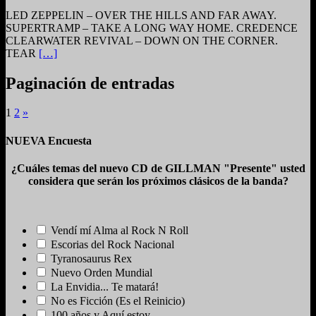
LED ZEPPELIN – OVER THE HILLS AND FAR AWAY.
SUPERTRAMP – TAKE A LONG WAY HOME. CREDENCE
CLEARWATER REVIVAL – DOWN ON THE CORNER.
TEAR
[…]
Paginación de entradas
1
2
»
NUEVA Encuesta
¿Cuáles temas del nuevo CD de GILLMAN "Presente" usted
considera que serán los próximos clásicos de la banda?
Vendí mí Alma al Rock N Roll
Escorias del Rock Nacional
Tyranosaurus Rex
Nuevo Orden Mundial
La Envidia... Te matará!
No es Ficción (Es el Reinicio)
100 años y Aquí estoy