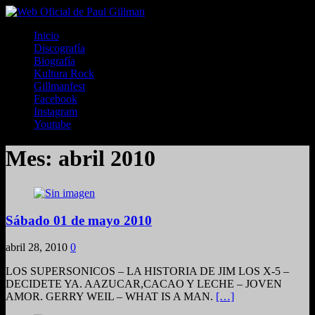
Inicio
Discografía
Biografía
Kultura Rock
Gillmanfest
Facebook
Instagram
Youtube
Mes:
abril 2010
Sábado 01 de mayo 2010
abril 28, 2010
0
LOS SUPERSONICOS – LA HISTORIA DE JIM LOS X-5 –
DECIDETE YA. AAZUCAR,CACAO Y LECHE – JOVEN
AMOR. GERRY WEIL – WHAT IS A MAN.
[…]