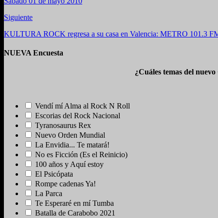
Sábado 01 de mayo 2010
Siguiente
KULTURA ROCK regresa a su casa en Valencia: METRO 101.3 F
NUEVA Encuesta
¿Cuáles temas del nuevo
Vendí mí Alma al Rock N Roll
Escorias del Rock Nacional
Tyranosaurus Rex
Nuevo Orden Mundial
La Envidia... Te matará!
No es Ficción (Es el Reinicio)
100 años y Aquí estoy
El Psicópata
Rompe cadenas Ya!
La Parca
Te Esperaré en mí Tumba
Batalla de Carabobo 2021