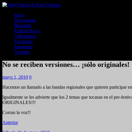
Inicio
Discografía
Biografía
Kultura Rock
Gillmanfest
Facebook
Instagram
Youtube
No se reciben versiones… ¡sólo originales!
mayo 1, 2010
0
Hacemos un llamado a las bandas regionales que quieren participar
Igualmente se les advierte que los 2 temas que tocaran en el pre-festiv
ORIGINALES!!!
Corran la voz!!
Anterior