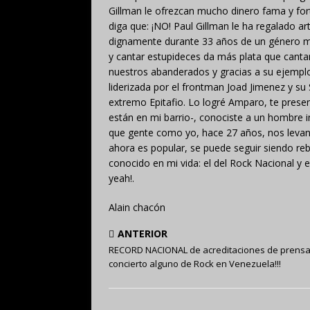
Gillman le ofrezcan mucho dinero fama y fort
diga que: ¡NO! Paul Gillman le ha regalado ar
dignamente durante 33 años de un género mu
y cantar estupideces da más plata que cantar
nuestros abanderados y gracias a su ejempl
liderizada por el frontman Joad Jimenez y su
extremo Epitafio. Lo logré Amparo, te present
están en mi barrio-, conociste a un hombre i
que gente como yo, hace 27 años, nos levan
ahora es popular, se puede seguir siendo r
conocido en mi vida: el del Rock Nacional y e
yeah!.
Alain chacón
ANTERIOR
RECORD NACIONAL de acreditaciones de prens
concierto alguno de Rock en Venezuela!!!