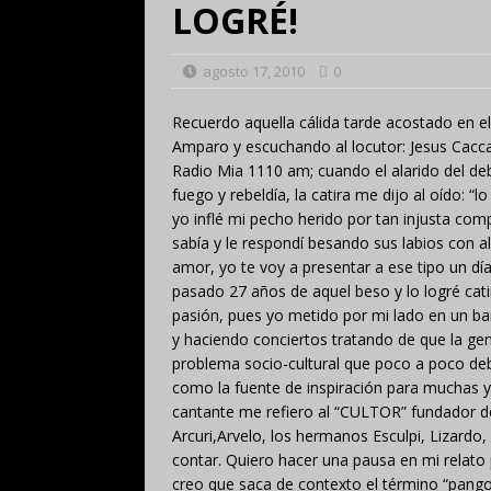
LOGRÉ!
agosto 17, 2010
0
Recuerdo aquella cálida tarde acostado en el 
Amparo y escuchando al locutor: Jesus Caccav
Radio Mia 1110 am; cuando el alarido del deb
fuego y rebeldía, la catira me dijo al oído: “
yo inflé mi pecho herido por tan injusta co
sabía y le respondí besando sus labios con a
amor, yo te voy a presentar a ese tipo un día
pasado 27 años de aquel beso y lo logré cati
pasión, pues yo metido por mi lado en un bar
y haciendo conciertos tratando de que la gen
problema socio-cultural que poco a poco deb
como la fuente de inspiración para muchas y 
cantante me refiero al “CULTOR” fundador d
Arcuri,Arvelo, los hermanos Esculpi, Lizardo
contar. Quiero hacer una pausa en mi relato p
creo que saca de contexto el término “pango