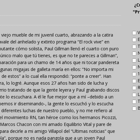
¿C
"Pr
V
viejo mueble de mi juvenil cuarto, abrazando a la catira
E
ale del anhelado y extinto programa “El rock vive” en
T
utante cómo solista, Paul Gillman llenó el cuarto con puro
N
lo único malo que tú tienes, es que no te pareces a Gillman”,
L
mparación para un chamo de 14 años que ni tocar pandereta
N
lgunas migajas de galleta maría en ellos: “No importa mi
1
 de estos” a lo cual ella respondió: “ponte a creer”. Han
E
ra, lo logré. Aunque esos 27 años han sido de lucha y
R
rio tratando de que la gente leyera y Paul grabando discos
L
te lo escuchara. A él le fue mejor que a mí –debido a un
T
emos ir diseminando-, la gente lo escuchó y lo escucha
B
diferentes luchas de nuestro pueblo, y no me refiero al
el movimiento RN, tan héroe como los hermanos Picozzi,
, Marcos Chacon con mi amado Equilibrio Vital y pare de
ara decirle a mi amigo Villapol del “Ultimas noticias” que
la”, porque no es nada pangola que a un joven Paul