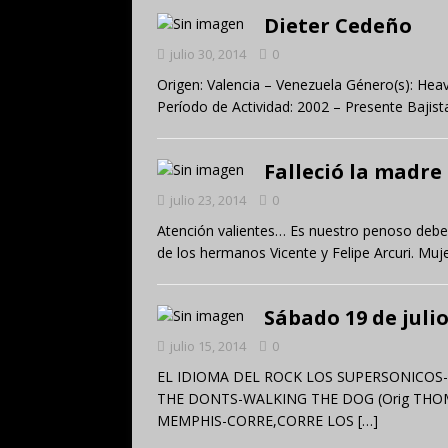
Dieter Cedeño
julio 30, 2014
0
Origen: Valencia – Venezuela Género(s): Hea
Período de Actividad: 2002 – Presente Bajist
Falleció la madre
julio 23, 2014
0
Atención valientes… Es nuestro penoso deber
de los hermanos Vicente y Felipe Arcuri. Muj
Sábado 19 de julio
julio 15, 2014
0
EL IDIOMA DEL ROCK LOS SUPERSONICOS-
THE DONTS-WALKING THE DOG (Orig TH
MEMPHIS-CORRE,CORRE LOS
[…]