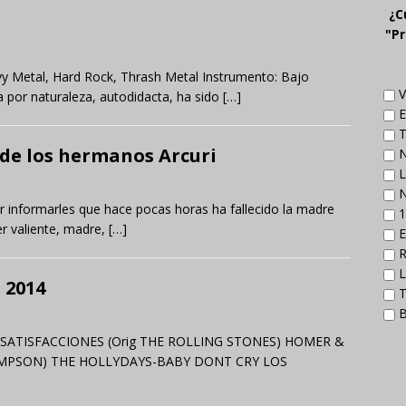
¿C
"Pr
vy Metal, Hard Rock, Thrash Metal Instrumento: Bajo
V
a por naturaleza, autodidacta, ha sido
[…]
E
T
 de los hermanos Arcuri
N
L
N
 informarles que hace pocas horas ha fallecido la madre
1
er valiente, madre,
[…]
E
R
L
 2014
T
B
SATISFACCIONES (Orig THE ROLLING STONES) HOMER &
OMPSON) THE HOLLYDAYS-BABY DONT CRY LOS