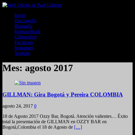
Inicio
Discografía
Biografía
Kultura Rock
Gillmanfest
Facebook
Instagram
Youtube
Mes:
agosto 2017
GILLMAN: Gira Bogotá y Pereira COLOMBIA
agosto 24, 2017
0
18 de Agosto 2017 Ozzy Bar, Bogotá. Atención valientes… Éxito
total la presentación de GILLMAN en OZZY BAR en
Bogotá,Colombia el 18 de Agosto de
[…]