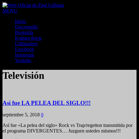
MENU
Inicio
Discografía
Biografía
Kultura Rock
Gillmanfest
Facebook
Instagram
Youtube
Televisión
Así fue LA PELEA DEL SIGLO!!!
septiembre 5, 2018
0
Así fue «La pelea del siglo» Rock vs Trap/regetton transmitida por
el programa DIVERGENTES… Juzguen ustedes mismos!!!