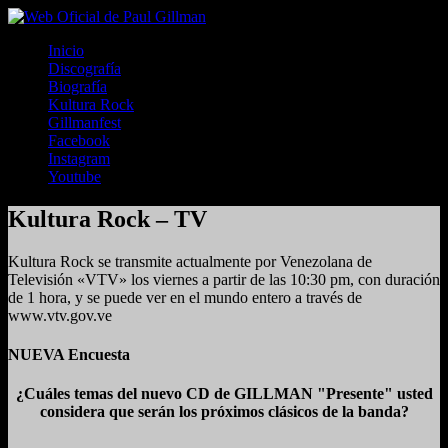
Inicio
Discografía
Biografía
Kultura Rock
Gillmanfest
Facebook
Instagram
Youtube
Kultura Rock – TV
Kultura Rock se transmite actualmente por Venezolana de
Televisión «VTV» los viernes a partir de las 10:30 pm, con duración
de 1 hora, y se puede ver en el mundo entero a través de
www.vtv.gov.ve
NUEVA Encuesta
¿Cuáles temas del nuevo CD de GILLMAN "Presente" usted
considera que serán los próximos clásicos de la banda?