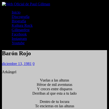
Inicio
Discografía
Biografía
Kultura Rock
Gillmanfest
Facebook
Instagram
Youtube
Barón Rojo
diciembre 13, 1981
0
Arkángel
Vuelas a las alturas
Héroe de mil aventuras
Y creces entre disparos
Derribas al que esta a tu lado
Dentro de tu locura
Te encierras en las alturas