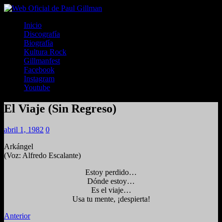
Inicio
Discografía
Biografía
Kultura Rock
Gillmanfest
Facebook
Instagram
Youtube
El Viaje (Sin Regreso)
abril 1, 1982
0
Arkángel
(Voz: Alfredo Escalante)
Estoy perdido…
Dónde estoy…
Es el viaje…
Usa tu mente, ¡despierta!
Anterior