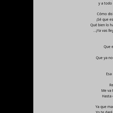
y a todo
Cómo disf
¡Sé que es
Qué bien lo 
…¡Ya vas lle
Que e
Que ya no
Esa 
Re
Me va 
Hasta 
Ya que man
Yo te daré