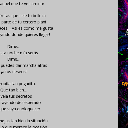
 aquel que te ve caminar
rutas que cele tu belleza
 parte de tu certero plan!
haces… Así es como me gusta
gando donde quieres llegar!
Dime…
sta noche mía serás
Dime…
 puedes dar marcha atrás
¡a tus deseos!
ropita tan pegadita.
Que tan bien…
vela tus secretos
trayendo desesperado
que vaya enoloquecer
ejas tan bien la situación
 lo que merece la ocasión