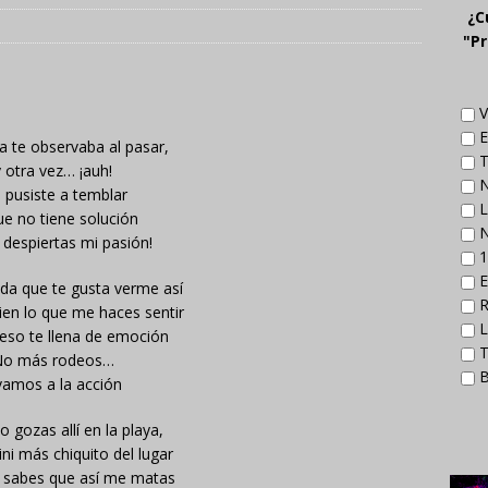
¿C
"Pr
V
E
ía te observaba al pasar,
T
 otra vez… ¡auh!
N
 pusiste a temblar
L
ue no tiene solución
N
despiertas mi pasión!
1
E
ida que te gusta verme así
R
ien lo que me haces sentir
L
 eso te llena de emoción
T
o más rodeos…
B
vamos a la acción
 gozas allí en la playa,
ini más chiquito del lugar
 sabes que así me matas