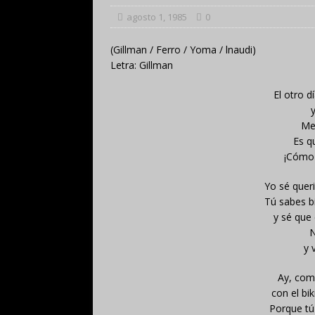
agosto 1, 1985
0
(Gillman / Ferro / Yoma / lnaudi)
Letra: Gillman
El otro d
y
Me
Es q
¡Cómo 
Yo sé quer
Tú sabes b
y sé que
N
y 
Ay, como
con el bik
Porque tú