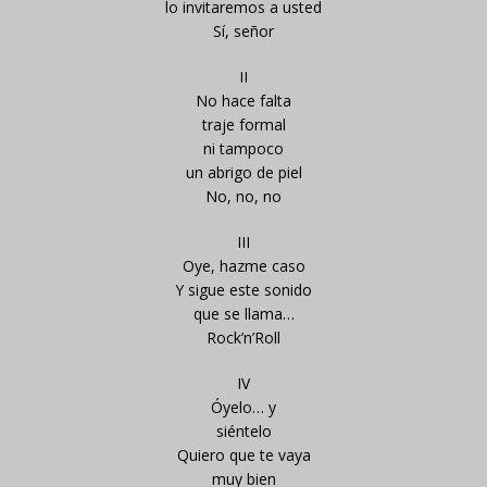
lo invitaremos a usted
Sí, señor
II
No hace falta
traje formal
ni tampoco
un abrigo de piel
No, no, no
III
Oye, hazme caso
Y sigue este sonido
que se llama…
Rock’n’Roll
IV
Óyelo… y
siéntelo
Quiero que te vaya
muy bien