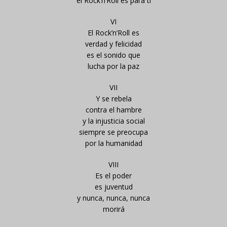
el Rock’n’Roll es para ti
VI
El Rock’n’Roll es
verdad y felicidad
es el sonido que
lucha por la paz
VII
Y se rebela
contra el hambre
y la injusticia social
siempre se preocupa
por la humanidad
VIII
Es el poder
es juventud
y nunca, nunca, nunca
morirá