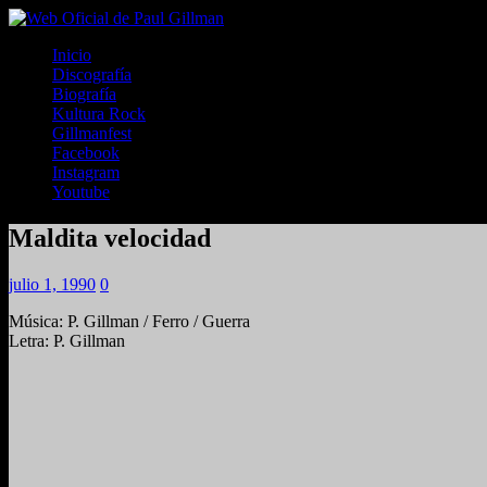
Inicio
Discografía
Biografía
Kultura Rock
Gillmanfest
Facebook
Instagram
Youtube
Maldita velocidad
julio 1, 1990
0
Música: P. Gillman / Ferro / Guerra
Letra: P. Gillman