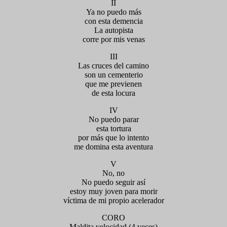
II
Ya no puedo más
con esta demencia
La autopista
corre por mis venas
III
Las cruces del camino
son un cementerio
que me previenen
de esta locura
IV
No puedo parar
esta tortura
por más que lo intento
me domina esta aventura
V
No, no
No puedo seguir así
estoy muy joven para morir
víctima de mi propio acelerador
CORO
Maldita velocidad (4 veces)