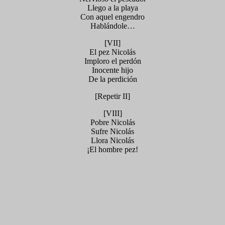
Llego a la playa
Con aquel engendro
Hablándole…
[VII]
El pez Nicolás
Imploro el perdón
Inocente hijo
De la perdición
[Repetir II]
[VIII]
Pobre Nicolás
Sufre Nicolás
Llora Nicolás
¡El hombre pez!