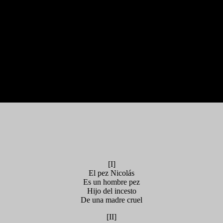
[I]
El pez Nicolás
Es un hombre pez
Hijo del incesto
De una madre cruel
[II]