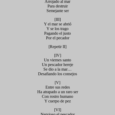
Arrojado al mar
Para destruir
Semejante ser
[III]
Y el mar se abrió
Y se los trago
Pagando el justo
Por el pecador
[Repetir II]
[IV]
Un viernes santo
Un pescador hereje
Se dio a la mar…
Desafiando los consejos
[V]
Entre sus redes
Ha atrapado a un raro ser
Con rostro humano
Y cuerpo de pez
[VI]
Nervioso el pescador