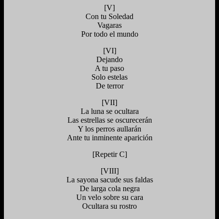
[V]
Con tu Soledad
Vagaras
Por todo el mundo
[VI]
Dejando
A tu paso
Solo estelas
De terror
[VII]
La luna se ocultara
Las estrellas se oscurecerán
Y los perros aullarán
Ante tu inminente aparición
[Repetir C]
[VIII]
La sayona sacude sus faldas
De larga cola negra
Un velo sobre su cara
Ocultara su rostro