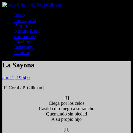
Inicio
Discografía
Biografía
Kultura Rock
Gillmanfest
Facebook
Instagram
Youtube
La Sayona
abril 1, 1994
0
[F. Coral / P. Gillman]
[I]
Ciega por los celos
Casilda dio fuego a su rancho
Quemando sin piedad
A su propio hijo
[II]