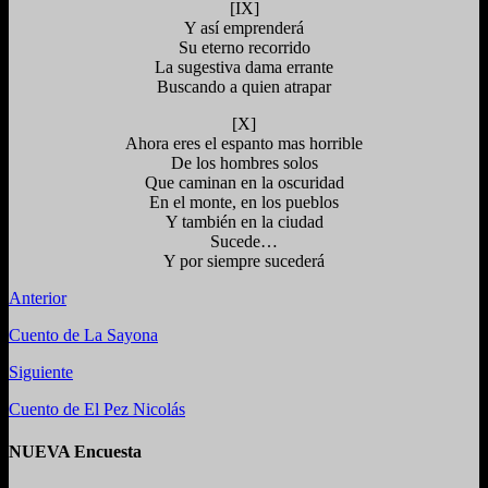
[IX]
Y así emprenderá
Su eterno recorrido
La sugestiva dama errante
Buscando a quien atrapar
[X]
Ahora eres el espanto mas horrible
De los hombres solos
Que caminan en la oscuridad
En el monte, en los pueblos
Y también en la ciudad
Sucede…
Y por siempre sucederá
Anterior
Cuento de La Sayona
Siguiente
Cuento de El Pez Nicolás
NUEVA Encuesta