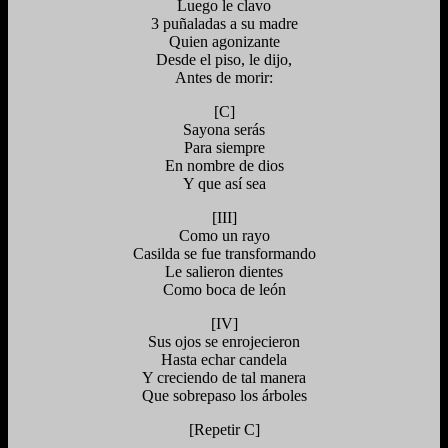
Luego le clavo
3 puñaladas a su madre
Quien agonizante
Desde el piso, le dijo,
Antes de morir:
[C]
Sayona serás
Para siempre
En nombre de dios
Y que así sea
[III]
Como un rayo
Casilda se fue transformando
Le salieron dientes
Como boca de león
[IV]
Sus ojos se enrojecieron
Hasta echar candela
Y creciendo de tal manera
Que sobrepaso los árboles
[Repetir C]