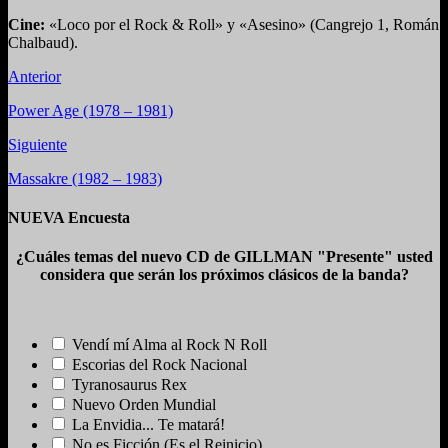
Cine:
«Loco por el Rock & Roll» y «Asesino» (Cangrejo 1, Román
Chalbaud).
Anterior
Power Age (1978 – 1981)
Siguiente
Massakre (1982 – 1983)
NUEVA Encuesta
¿Cuáles temas del nuevo CD de GILLMAN "Presente" usted
considera que serán los próximos clásicos de la banda?
Vendí mí Alma al Rock N Roll
Escorias del Rock Nacional
Tyranosaurus Rex
Nuevo Orden Mundial
La Envidia... Te matará!
No es Ficción (Es el Reinicio)