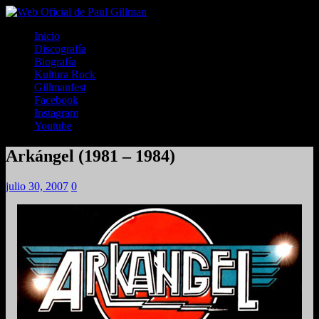
Inicio
Discografía
Biografía
Kultura Rock
Gillmanfest
Facebook
Instagram
Youtube
Arkángel (1981 – 1984)
julio 30, 2007
0