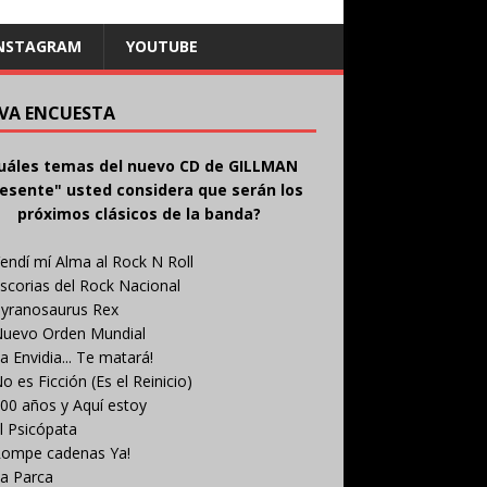
NSTAGRAM
YOUTUBE
VA ENCUESTA
uáles temas del nuevo CD de GILLMAN
esente" usted considera que serán los
próximos clásicos de la banda?
endí mí Alma al Rock N Roll
scorias del Rock Nacional
yranosaurus Rex
uevo Orden Mundial
a Envidia... Te matará!
o es Ficción (Es el Reinicio)
00 años y Aquí estoy
l Psicópata
ompe cadenas Ya!
a Parca