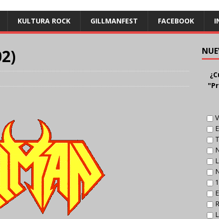
KULTURA ROCK
GILLMANFEST
FACEBOOK
I
02)
NUE
¿C
"Pr
V
E
T
N
L
N
1
E
R
L