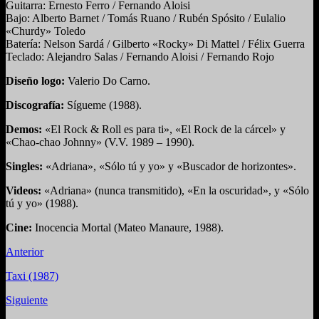
Guitarra: Ernesto Ferro / Fernando Aloisi
Bajo: Alberto Barnet / Tomás Ruano / Rubén Spósito / Eulalio
«Churdy» Toledo
Batería: Nelson Sardá / Gilberto «Rocky» Di Mattel / Félix Guerra
Teclado: Alejandro Salas / Fernando Aloisi / Fernando Rojo
Diseño logo:
Valerio Do Carno.
Discografía:
Sígueme (1988).
Demos:
«El Rock & Roll es para ti», «El Rock de la cárcel» y
«Chao-chao Johnny» (V.V. 1989 – 1990).
Singles:
«Adriana», «Sólo tú y yo» y «Buscador de horizontes».
Videos:
«Adriana» (nunca transmitido), «En la oscuridad», y «Sólo
tú y yo» (1988).
Cine:
Inocencia Mortal (Mateo Manaure, 1988).
Anterior
Taxi (1987)
Siguiente