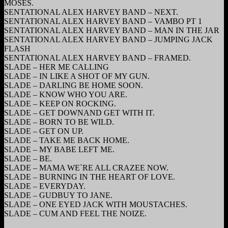
MOSES.
SENTATIONAL ALEX HARVEY BAND – NEXT.
SENTATIONAL ALEX HARVEY BAND – VAMBO PT 1
SENTATIONAL ALEX HARVEY BAND – MAN IN THE JAR
SENTATIONAL ALEX HARVEY BAND – JUMPING JACK
FLASH
SENTATIONAL ALEX HARVEY BAND – FRAMED.
SLADE – HER ME CALLING
SLADE – IN LIKE A SHOT OF MY GUN.
SLADE – DARLING BE HOME SOON.
SLADE – KNOW WHO YOU ARE.
SLADE – KEEP ON ROCKING.
SLADE – GET DOWNAND GET WITH IT.
SLADE – BORN TO BE WILD.
SLADE – GET ON UP.
SLADE – TAKE ME BACK HOME.
SLADE – MY BABE LEFT ME.
SLADE – BE.
SLADE – MAMA WE`RE ALL CRAZEE NOW.
SLADE – BURNING IN THE HEART OF LOVE.
SLADE – EVERYDAY.
SLADE – GUDBUY TO JANE.
SLADE – ONE EYED JACK WITH MOUSTACHES.
SLADE – CUM AND FEEL THE NOIZE.