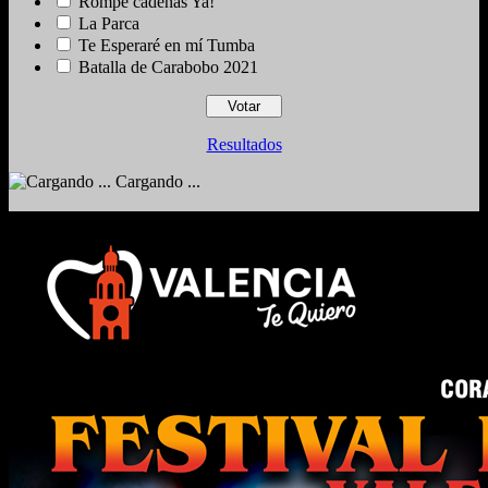
Rompe cadenas Ya!
La Parca
Te Esperaré en mí Tumba
Batalla de Carabobo 2021
Resultados
Cargando ...