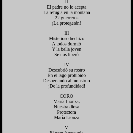
II
El padre no lo acepta
La refugia en la montaña
22 guerreros
¡La protegerán!
III
Misterioso hechizo
A todos durmió
Y la bella joven
Se nos liberó
IV
Descubrió su rostro
En el lago prohibido
Despertando al monstruo
¡De la profundidad!
CORO
María Lionza,
Nuestra diosa
Protectora
María Lionza
V
El gran Anaconda