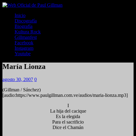
Inicio
Discografía
Biografía
Kultura Rock
Gillmanfest
Facebook
Instagram
Youtube
María Lionza
agosto 30, 2007
0
(Gillman / Sánchez)
[audio:https://www.paulgillman.com.ve/audios/maria-lionza.mp3]
I
La hija del cacique
Es la elegida
Para el sacrificio
Dice el Chamán