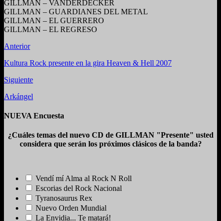
GILLMAN – VANDERDECKER
GILLMAN – GUARDIANES DEL METAL
GILLMAN – EL GUERRERO
GILLMAN – EL REGRESO
Anterior
Kultura Rock presente en la gira Heaven & Hell 2007
Siguiente
Arkángel
NUEVA Encuesta
¿Cuáles temas del nuevo CD de GILLMAN "Presente" usted
considera que serán los próximos clásicos de la banda?
Vendí mí Alma al Rock N Roll
Escorias del Rock Nacional
Tyranosaurus Rex
Nuevo Orden Mundial
La Envidia... Te matará!