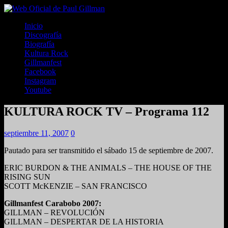
Inicio
Discografía
Biografía
Kultura Rock
Gillmanfest
Facebook
Instagram
Youtube
KULTURA ROCK TV – Programa 112
septiembre 11, 2007
0
Pautado para ser transmitido el sábado 15 de septiembre de 2007.
ERIC BURDON & THE ANIMALS – THE HOUSE OF THE
RISING SUN
SCOTT McKENZIE – SAN FRANCISCO
Gillmanfest Carabobo 2007:
GILLMAN – REVOLUCIÓN
GILLMAN – DESPERTAR DE LA HISTORIA