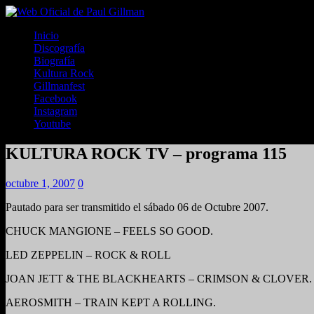
Inicio
Discografía
Biografía
Kultura Rock
Gillmanfest
Facebook
Instagram
Youtube
KULTURA ROCK TV – programa 115
octubre 1, 2007
0
Pautado para ser transmitido el sábado 06 de Octubre 2007.
CHUCK MANGIONE – FEELS SO GOOD.
LED ZEPPELIN – ROCK & ROLL
JOAN JETT & THE BLACKHEARTS – CRIMSON & CLOVER.
AEROSMITH – TRAIN KEPT A ROLLING.