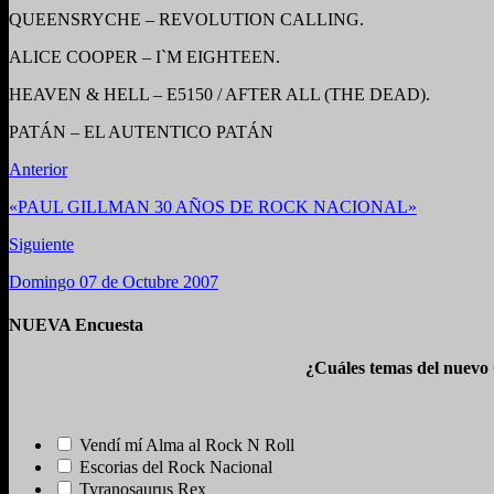
QUEENSRYCHE – REVOLUTION CALLING.
ALICE COOPER – I`M EIGHTEEN.
HEAVEN & HELL – E5150 / AFTER ALL (THE DEAD).
PATÁN – EL AUTENTICO PATÁN
Anterior
«PAUL GILLMAN 30 AÑOS DE ROCK NACIONAL»
Siguiente
Domingo 07 de Octubre 2007
NUEVA Encuesta
¿Cuáles temas del nuevo
Vendí mí Alma al Rock N Roll
Escorias del Rock Nacional
Tyranosaurus Rex