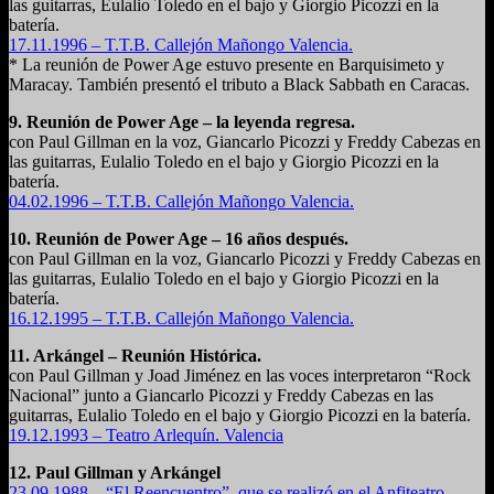
las guitarras, Eulalio Toledo en el bajo y Giorgio Picozzi en la
batería.
17.11.1996 – T.T.B. Callejón Mañongo Valencia.
* La reunión de Power Age estuvo presente en Barquisimeto y
Maracay. También presentó el tributo a Black Sabbath en Caracas.
9. Reunión de Power Age – la leyenda regresa.
con Paul Gillman en la voz, Giancarlo Picozzi y Freddy Cabezas en
las guitarras, Eulalio Toledo en el bajo y Giorgio Picozzi en la
batería.
04.02.1996 – T.T.B. Callejón Mañongo Valencia.
10. Reunión de Power Age – 16 años después.
con Paul Gillman en la voz, Giancarlo Picozzi y Freddy Cabezas en
las guitarras, Eulalio Toledo en el bajo y Giorgio Picozzi en la
batería.
16.12.1995 – T.T.B. Callejón Mañongo Valencia.
11. Arkángel – Reunión Histórica.
con Paul Gillman y Joad Jiménez en las voces interpretaron “Rock
Nacional” junto a Giancarlo Picozzi y Freddy Cabezas en las
guitarras, Eulalio Toledo en el bajo y Giorgio Picozzi en la batería.
19.12.1993 – Teatro Arlequín. Valencia
12. Paul Gillman y Arkángel
23.09.1988 – “El Reencuentro”, que se realizó en el Anfiteatro