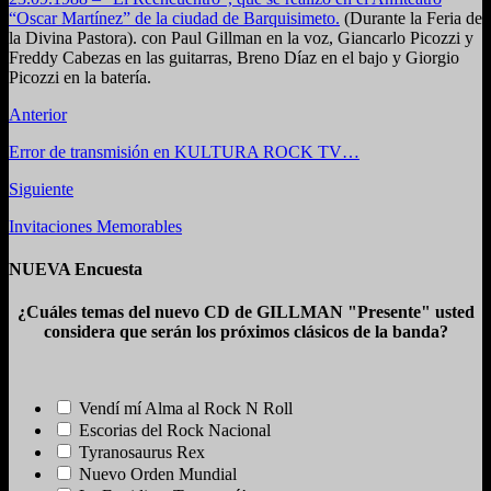
“Oscar Martínez” de la ciudad de Barquisimeto.
(Durante la Feria de
la Divina Pastora). con Paul Gillman en la voz, Giancarlo Picozzi y
Freddy Cabezas en las guitarras, Breno Díaz en el bajo y Giorgio
Picozzi en la batería.
Anterior
Error de transmisión en KULTURA ROCK TV…
Siguiente
Invitaciones Memorables
NUEVA Encuesta
¿Cuáles temas del nuevo CD de GILLMAN "Presente" usted
considera que serán los próximos clásicos de la banda?
Vendí mí Alma al Rock N Roll
Escorias del Rock Nacional
Tyranosaurus Rex
Nuevo Orden Mundial