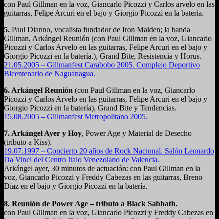
con Paul Gillman en la voz, Giancarlo Picozzi y Carlos arvelo en las
guitarras, Felipe Arcuri en el bajo y Giorgio Picozzi en la batería.
5.
Paul Dianno, vocalista fundador de Iron Maiden; la banda
Gillman, Arkángel Reunión (con Paul Gillman en la voz, Giancarlo
Picozzi y Carlos Arvelo en las guitarras, Felipe Arcuri en el bajo y
Giorgio Picozzi en la batería.), Grand Bite, Resistencia y Horus.
21.05.2005 – Gillmanfest Carabobo 2005. Complejo Deportivo
Bicentenario de Naguanagua.
6. Arkángel Reunión
(con Paul Gillman en la voz, Giancarlo
Picozzi y Carlos Arvelo en las guitarras, Felipe Arcuri en el bajo y
Giorgio Picozzi en la batería), Grand Bite y Tendencias.
15.08.2005 – Gillmanfest Metropolitano 2005.
7. Arkángel Ayer y Hoy
, Power Age y Material de Desecho
(tributo a Kiss).
19.07.1997 – Concierto 20 años de Rock Nacional. Salón Leonardo
Da Vinci del Centro Italo Venezolano de Valencia.
Arkángel ayer, 30 minutos de actuación: con Paul Gillman en la
voz, Giancarlo Picozzi y Freddy Cabezas en las guitarras, Breno
Díaz en el bajo y Giorgio Picozzi en la batería.
8. Reunión de Power Age – tributo a Black Sabbath.
con Paul Gillman en la voz, Giancarlo Picozzi y Freddy Cabezas en