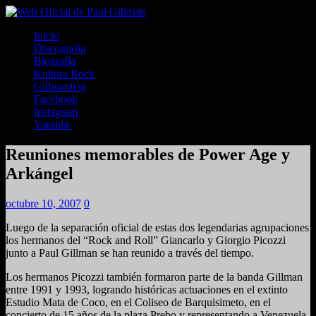
Inicio
Discografía
Biografía
Kultura Rock
Gillmanfest
Facebook
Instagram
Youtube
Reuniones memorables de Power Age y
Arkángel
octubre 10, 2007
0
Luego de la separación oficial de estas dos legendarias agrupaciones
los hermanos del “Rock and Roll” Giancarlo y Giorgio Picozzi
junto a Paul Gillman se han reunido a través del tiempo.
Los hermanos Picozzi también formaron parte de la banda Gillman
entre 1991 y 1993, logrando históricas actuaciones en el extinto
Estudio Mata de Coco, en el Coliseo de Barquisimeto, en el
concierto de 15 años de la plaza Prebo y representando a Venezuela