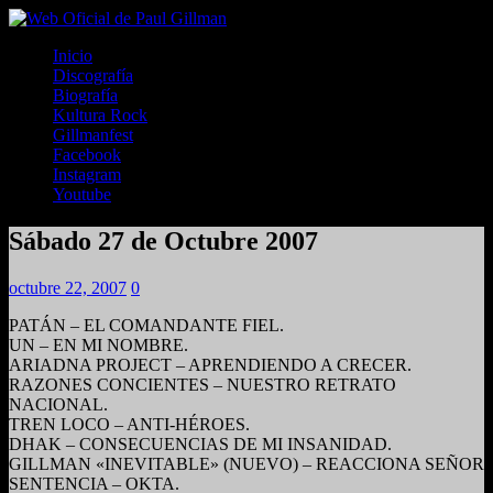
Inicio
Discografía
Biografía
Kultura Rock
Gillmanfest
Facebook
Instagram
Youtube
Sábado 27 de Octubre 2007
octubre 22, 2007
0
PATÁN – EL COMANDANTE FIEL.
UN – EN MI NOMBRE.
ARIADNA PROJECT – APRENDIENDO A CRECER.
RAZONES CONCIENTES – NUESTRO RETRATO
NACIONAL.
TREN LOCO – ANTI-HÉROES.
DHAK – CONSECUENCIAS DE MI INSANIDAD.
GILLMAN «INEVITABLE» (NUEVO) – REACCIONA SEÑOR
SENTENCIA – OKTA.