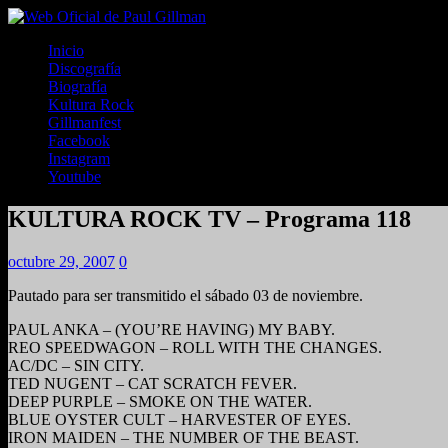
Inicio
Discografía
Biografía
Kultura Rock
Gillmanfest
Facebook
Instagram
Youtube
KULTURA ROCK TV – Programa 118
octubre 29, 2007
0
Pautado para ser transmitido el sábado 03 de noviembre.
PAUL ANKA – (YOU’RE HAVING) MY BABY.
REO SPEEDWAGON – ROLL WITH THE CHANGES.
AC/DC – SIN CITY.
TED NUGENT – CAT SCRATCH FEVER.
DEEP PURPLE – SMOKE ON THE WATER.
BLUE OYSTER CULT – HARVESTER OF EYES.
IRON MAIDEN – THE NUMBER OF THE BEAST.