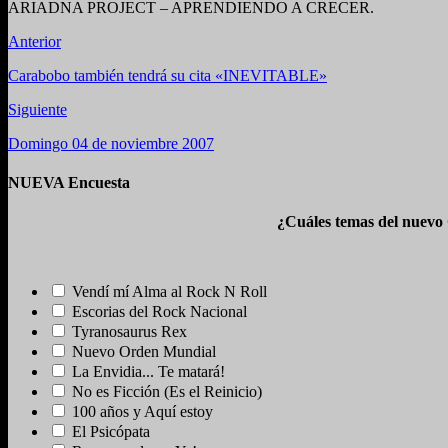
ARIADNA PROJECT – APRENDIENDO A CRECER.
Anterior
Carabobo también tendrá su cita «INEVITABLE»
Siguiente
Domingo 04 de noviembre 2007
NUEVA Encuesta
¿Cuáles temas del nuevo
Vendí mí Alma al Rock N Roll
Escorias del Rock Nacional
Tyranosaurus Rex
Nuevo Orden Mundial
La Envidia... Te matará!
No es Ficción (Es el Reinicio)
100 años y Aquí estoy
El Psicópata