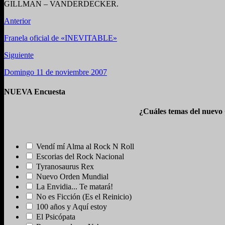
GILLMAN – VANDERDECKER.
Anterior
Franela oficial de «INEVITABLE»
Siguiente
Domingo 11 de noviembre 2007
NUEVA Encuesta
¿Cuáles temas del nuevo
Vendí mí Alma al Rock N Roll
Escorias del Rock Nacional
Tyranosaurus Rex
Nuevo Orden Mundial
La Envidia... Te matará!
No es Ficción (Es el Reinicio)
100 años y Aquí estoy
El Psicópata