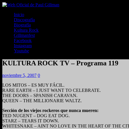
Inicio
Discografía
Biografía
Kultura Rock
Gillmanfest
Facebook
Instagram
Youtube
KULTURA ROCK TV – Programa 119
noviembre 5, 2007
0
LOS MITOS – ES MUY FÁCIL.
RARE EARTH – I JUST WANT TO CELEBRATE.
THE DOORS – SPANISH CARAVAN.
QUEEN – THE MILLIONARIE WALTZ.
Sección de los viejos rockeros que nunca mueren:
TED NUGENT – DOG EAT DOG.
STARZ – TEARS IT DOWN.
WHITESNAKE – AINT NO LOVE IN THE HEART OF THE CIT