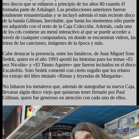
tres discos que se editaron a principio de los años 80 cuando él
formaba parte de Arkángel. Las producciones anteriores fueron
totalmente remasterizadas y se incluyó además el más reciente disco
de la banda Gillman, Inevitable, que hasta los momentos sólo puede
ser adquirido con el resto de la Caja Colección. Además, cada uno
de los cds contiene un menú interactivo al que se puede acceder a
través de cualquier computadora, en donde se encuentran videos, las
letras de las canciones, imágenes de la época y más.
Cabe destacar la presencia, entre los fanáticos, de Juan Miguel Soto
Sedek, quien en el año 1993 aportó las historias para los temas «El
pez Nicolás» y «El Tirano Aguirre» que fueron incluidos en el disco
Escalofrío. Soto Sedek comentó con cierto orgullo que los relatos
los extrajo del libro titulado «Rimas y leyendas de Margarita».
No faltaron los metaleros que, además de autografiar su nueva Caja,
llevaran algún disco viejo que quisieran tener firmado por Paul
Gillman, quien fue generoso en atención con cada uno de ellos.