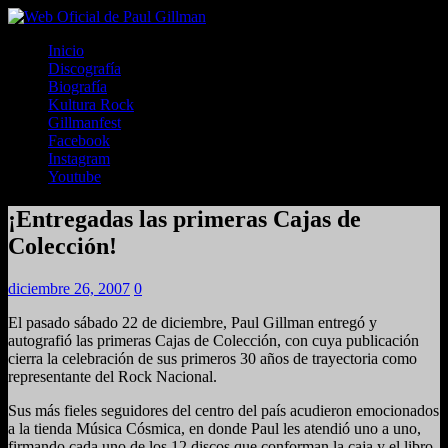
Inicio
Discografía
Biografía
Kultura Rock
Gillmanfest
Facebook
Instagram
Youtube
¡Entregadas las primeras Cajas de
Colección!
diciembre 26, 2007
0
El pasado sábado 22 de diciembre, Paul Gillman entregó y
autografió las primeras Cajas de Colección, con cuya publicación
cierra la celebración de sus primeros 30 años de trayectoria como
representante del Rock Nacional.
Sus más fieles seguidores del centro del país acudieron emocionados
a la tienda Música Cósmica, en donde Paul les atendió uno a uno,
firmando cada uno de los 12 discos que conforman la caja y el libro