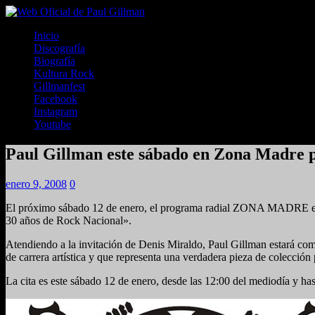
Inicio
Discografía
Biografía
Kultura Rock
Gillmanfest
Facebook
Instagram
Youtube
Paul Gillman este sábado en Zona Madre
enero 9, 2008
0
El próximo sábado 12 de enero, el programa radial ZONA MADRE en su
30 años de Rock Nacional».
Atendiendo a la invitación de Denis Miraldo, Paul Gillman estará comp
de carrera artística y que representa una verdadera pieza de colección
La cita es este sábado 12 de enero, desde las 12:00 del mediodía y h