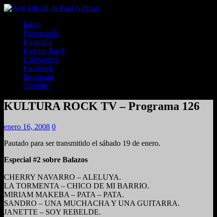
Inicio
Discografía
Biografía
Kultura Rock
Gillmanfest
Facebook
Instagram
Youtube
KULTURA ROCK TV – Programa 126
enero 16, 2008
0
Pautado para ser transmitido el sábado 19 de enero.
Especial #2 sobre Balazos
CHERRY NAVARRO – ALELUYA.
LA TORMENTA – CHICO DE MI BARRIO.
MIRIAM MAKEBA – PATA – PATA.
SANDRO – UNA MUCHACHA Y UNA GUITARRA.
JANETTE – SOY REBELDE.