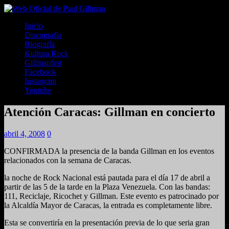
Inicio
Discografía
Biografía
Kultura Rock
Gillmanfest
Facebook
Instagram
Youtube
Atención Caracas: Gillman en concierto
abril 4, 2008
0
CONFIRMADA la presencia de la banda Gillman en los eventos
relacionados con la semana de Caracas.
la noche de Rock Nacional está pautada para el día 17 de abril a
partir de las 5 de la tarde en la Plaza Venezuela. Con las bandas:
111, Reciclaje, Ricochet y Gillman. Este evento es patrocinado por
la Alcaldía Mayor de Caracas, la entrada es completamente libre.
Esta se convertiría en la presentación previa de lo que seria gran