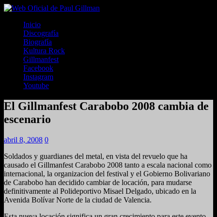
Inicio
Discografía
Biografía
Kultura Rock
Gillmanfest
Facebook
Instagram
Youtube
El Gillmanfest Carabobo 2008 cambia de
escenario
abril 8, 2008
0
Soldados y guardianes del metal, en vista del revuelo que ha
causado el Gillmanfest Carabobo 2008 tanto a escala nacional como
internacional, la organizacion del festival y el Gobierno Bolivariano
de Carabobo han decidido cambiar de locación, para mudarse
definitivamente al Polideportivo Misael Delgado, ubicado en la
Avenida Bolívar Norte de la ciudad de Valencia.
Esta nueva locación significa un gran crecimiento para este evento,