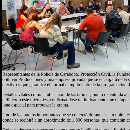
Representantes de la Policía de Carabobo, Protección Civil, la Funda
Gillman Producciones y una empresa privada que se encargará de la seg
efectivo y que garantice el normal cumplimiento de la programación de
Detalles vitales como la ubicación de las tarimas, punto de entrada al 
definieron este miércoles, confirmándose definitivamente que el luga
lona especial para proteger la grama.
Uno de los puntos importantes que se concretó durante esta reunión e
donde se recibirá a un aproximado de 1.000 personas, que contarán con 
Quienes deseen acampar en la zona que se habilitará para tal fin deber