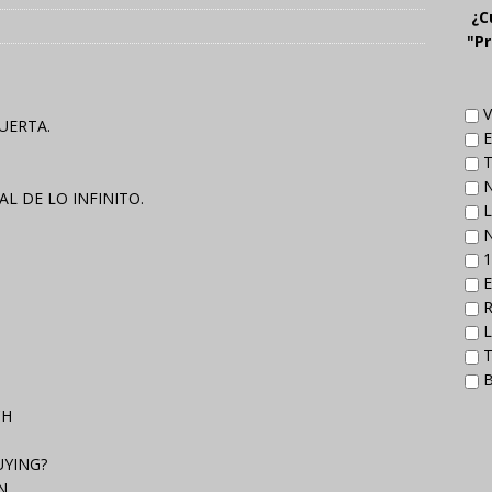
¿C
"Pr
V
UERTA.
E
T
N
L DE LO INFINITO.
L
N
1
E
R
L
T
B
CH
UYING?
N