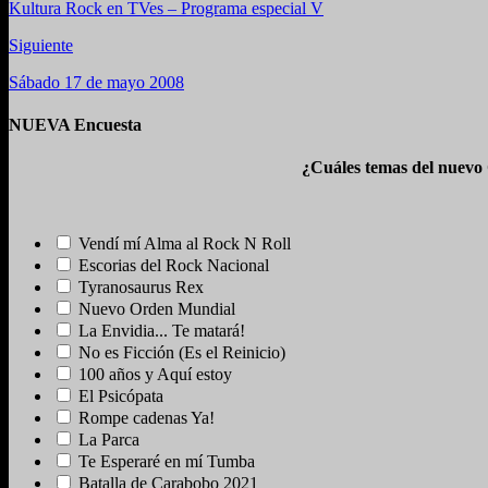
Kultura Rock en TVes – Programa especial V
Siguiente
Sábado 17 de mayo 2008
NUEVA Encuesta
¿Cuáles temas del nuevo
Vendí mí Alma al Rock N Roll
Escorias del Rock Nacional
Tyranosaurus Rex
Nuevo Orden Mundial
La Envidia... Te matará!
No es Ficción (Es el Reinicio)
100 años y Aquí estoy
El Psicópata
Rompe cadenas Ya!
La Parca
Te Esperaré en mí Tumba
Batalla de Carabobo 2021