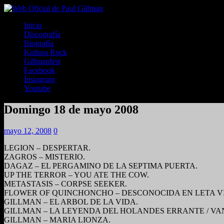
Inicio
Discografía
Biografía
Kultura Rock
Gillmanfest
Facebook
Instagram
Youtube
Domingo 18 de mayo 2008
mayo 12, 2008
0
LEGION – DESPERTAR.
ZAGROS – MISTERIO.
DAGAZ – EL PERGAMINO DE LA SEPTIMA PUERTA.
UP THE TERROR – YOU ATE THE COW.
METASTASIS – CORPSE SEEKER.
FLOWER OF QUINCHONCHO – DESCONOCIDA EN LETA VI
GILLMAN – EL ARBOL DE LA VIDA.
GILLMAN – LA LEYENDA DEL HOLANDES ERRANTE / V
GILLMAN – MARIA LIONZA.