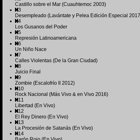
Castillo sobre el Mar (Cuauhtemoc 2003)
3
Desempleado (Lavántate y Pelea Edición Especial 2017
4
Los Gusanos del Poder
5
Represión Latinoamericana
6
Un Niño Nace
7
Calles Violentas (De la Gran Ciudad)
8
Juicio Final
9
Zombie (Escalofrío II 2012)
10
Rock Nacional (Más Vivo & en Vivo 2016)
11
Libertad (En Vivo)
12
El Rey Dinero (En Vivo)
13
La Procesión de Satanás (En Vivo)
14
Barón Rojo (En Vivo)