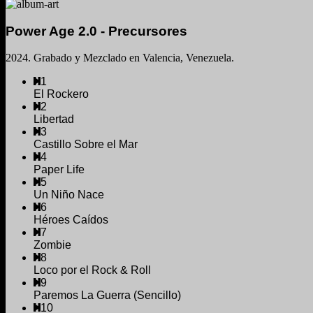
Power Age 2.0 - Precursores
2024. Grabado y Mezclado en Valencia, Venezuela.
1
El Rockero
2
Libertad
3
Castillo Sobre el Mar
4
Paper Life
5
Un Niño Nace
6
Héroes Caídos
7
Zombie
8
Loco por el Rock & Roll
9
Paremos La Guerra (Sencillo)
10