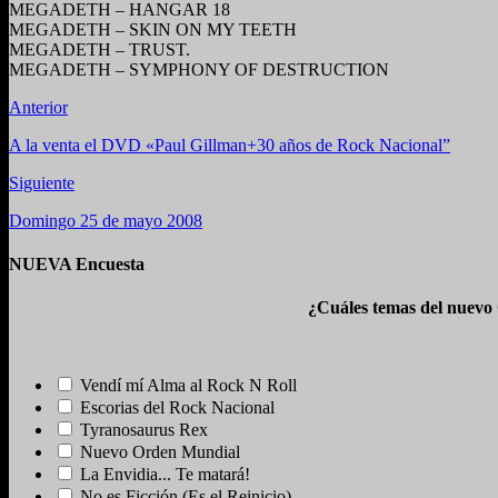
MEGADETH – HANGAR 18
MEGADETH – SKIN ON MY TEETH
MEGADETH – TRUST.
MEGADETH – SYMPHONY OF DESTRUCTION
Anterior
A la venta el DVD «Paul Gillman+30 años de Rock Nacional”
Siguiente
Domingo 25 de mayo 2008
NUEVA Encuesta
¿Cuáles temas del nuevo
Vendí mí Alma al Rock N Roll
Escorias del Rock Nacional
Tyranosaurus Rex
Nuevo Orden Mundial
La Envidia... Te matará!
No es Ficción (Es el Reinicio)