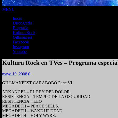
MENU
Inicio
Discografía
Biografía
Kultura Rock
Gillmanfest
Facebook
Instagram
Youtube
Kultura Rock en TVes – Programa especia
mayo 19, 2008
0
GILLMANFEST CARABOBO Parte VI
ARKANGEL – EL REY DEL DOLOR.
RESISTENCIA – TEMPLO DE LA OSCURIDAD
RESISTENCIA – LEO
MEGADETH – PEACE SELLS.
MEGADETH – WAKE UP DEAD.
MEGADETH – HOLY WARS.