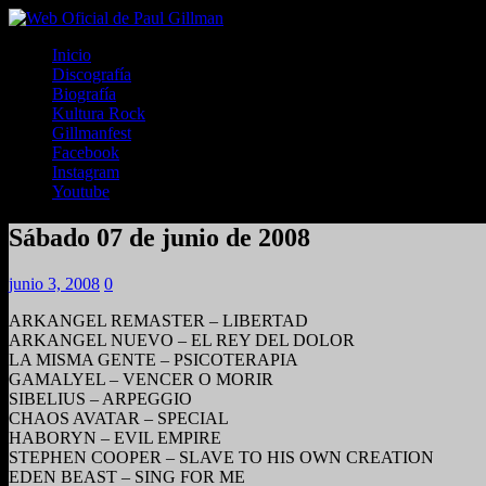
Inicio
Discografía
Biografía
Kultura Rock
Gillmanfest
Facebook
Instagram
Youtube
Sábado 07 de junio de 2008
junio 3, 2008
0
ARKANGEL REMASTER – LIBERTAD
ARKANGEL NUEVO – EL REY DEL DOLOR
LA MISMA GENTE – PSICOTERAPIA
GAMALYEL – VENCER O MORIR
SIBELIUS – ARPEGGIO
CHAOS AVATAR – SPECIAL
HABORYN – EVIL EMPIRE
STEPHEN COOPER – SLAVE TO HIS OWN CREATION
EDEN BEAST – SING FOR ME