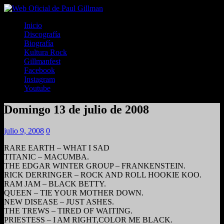
Inicio
Discografía
Biografía
Kultura Rock
Gillmanfest
Facebook
Instagram
Youtube
Domingo 13 de julio de 2008
julio 9, 2008
0
RARE EARTH – WHAT I SAD
TITANIC – MACUMBA.
THE EDGAR WINTER GROUP – FRANKENSTEIN.
RICK DERRINGER – ROCK AND ROLL HOOKIE KOO.
RAM JAM – BLACK BETTY.
QUEEN – TIE YOUR MOTHER DOWN.
NEW DISEASE – JUST ASHES.
THE TREWS – TIRED OF WAITING.
PRIESTESS – I AM RIGHT,COLOR ME BLACK.