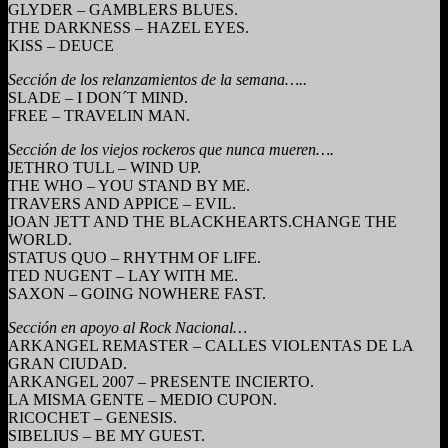
GLYDER – GAMBLERS BLUES.
THE DARKNESS – HAZEL EYES.
KISS – DEUCE
Sección de los relanzamientos de la semana…..
SLADE – I DON´T MIND.
FREE – TRAVELIN MAN.
Sección de los viejos rockeros que nunca mueren….
JETHRO TULL – WIND UP.
THE WHO – YOU STAND BY ME.
TRAVERS AND APPICE – EVIL.
JOAN JETT AND THE BLACKHEARTS.CHANGE THE
WORLD.
STATUS QUO – RHYTHM OF LIFE.
TED NUGENT – LAY WITH ME.
SAXON – GOING NOWHERE FAST.
Sección en apoyo al Rock Nacional…
ARKANGEL REMASTER – CALLES VIOLENTAS DE LA
GRAN CIUDAD.
ARKANGEL 2007 – PRESENTE INCIERTO.
LA MISMA GENTE – MEDIO CUPON.
RICOCHET – GENESIS.
SIBELIUS – BE MY GUEST.