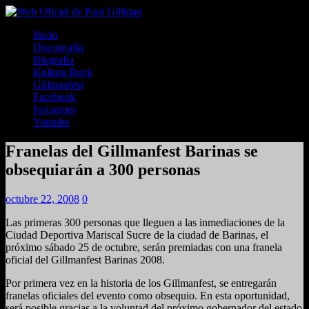
Inicio
Discografía
Biografía
Kultura Rock
Gillmanfest
Facebook
Instagram
Youtube
Franelas del Gillmanfest Barinas se
obsequiarán a 300 personas
octubre 22, 2008
0
Las primeras 300 personas que lleguen a las inmediaciones de la
Ciudad Deportiva Mariscal Sucre de la ciudad de Barinas, el
próximo sábado 25 de octubre, serán premiadas con una franela
oficial del Gillmanfest Barinas 2008.
Por primera vez en la historia de los Gillmanfest, se entregarán
franelas oficiales del evento como obsequio. En esta oportunidad,
será posible gracias a la voluntad del próximo gobernador del estado