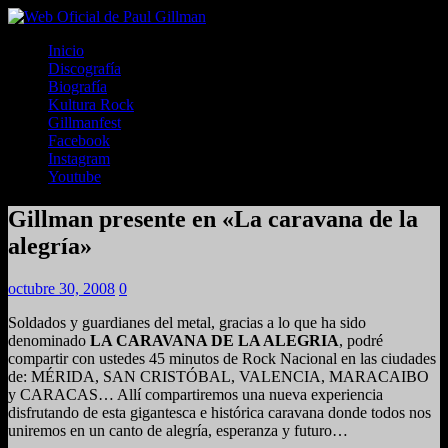
Inicio
Discografía
Biografía
Kultura Rock
Gillmanfest
Facebook
Instagram
Youtube
Gillman presente en «La caravana de la
alegría»
octubre 30, 2008
0
Soldados y guardianes del metal, gracias a lo que ha sido
denominado
LA CARAVANA DE LA ALEGRIA
, podré
compartir con ustedes 45 minutos de Rock Nacional en las ciudades
de: MÉRIDA, SAN CRISTÓBAL, VALENCIA, MARACAIBO
y CARACAS… Allí compartiremos una nueva experiencia
disfrutando de esta gigantesca e histórica caravana donde todos nos
uniremos en un canto de alegría, esperanza y futuro…