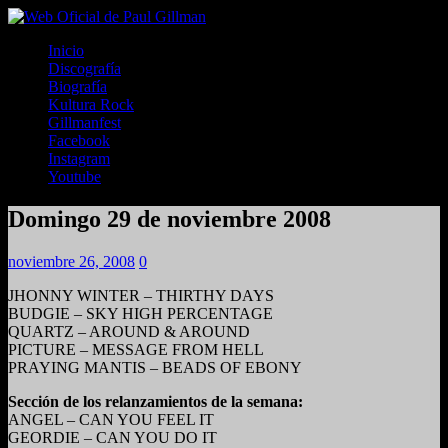
Inicio
Discografía
Biografía
Kultura Rock
Gillmanfest
Facebook
Instagram
Youtube
Domingo 29 de noviembre 2008
noviembre 26, 2008
0
JHONNY WINTER – THIRTHY DAYS
BUDGIE – SKY HIGH PERCENTAGE
QUARTZ – AROUND & AROUND
PICTURE – MESSAGE FROM HELL
PRAYING MANTIS – BEADS OF EBONY
Sección de los relanzamientos de la semana:
ANGEL – CAN YOU FEEL IT
GEORDIE – CAN YOU DO IT