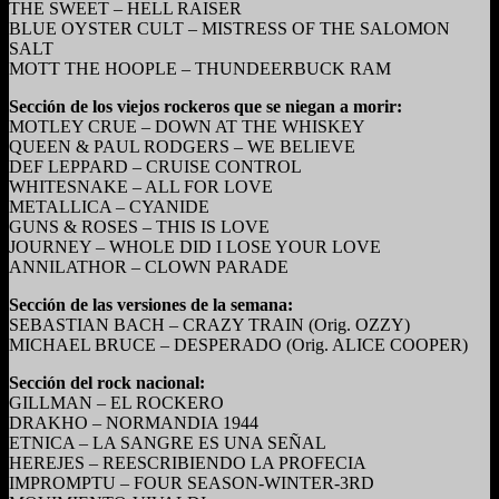
THE SWEET – HELL RAISER
BLUE OYSTER CULT – MISTRESS OF THE SALOMON
SALT
MOTT THE HOOPLE – THUNDEERBUCK RAM
Sección de los viejos rockeros que se niegan a morir:
MOTLEY CRUE – DOWN AT THE WHISKEY
QUEEN & PAUL RODGERS – WE BELIEVE
DEF LEPPARD – CRUISE CONTROL
WHITESNAKE – ALL FOR LOVE
METALLICA – CYANIDE
GUNS & ROSES – THIS IS LOVE
JOURNEY – WHOLE DID I LOSE YOUR LOVE
ANNILATHOR – CLOWN PARADE
Sección de las versiones de la semana:
SEBASTIAN BACH – CRAZY TRAIN (Orig. OZZY)
MICHAEL BRUCE – DESPERADO (Orig. ALICE COOPER)
Sección del rock nacional:
GILLMAN – EL ROCKERO
DRAKHO – NORMANDIA 1944
ETNICA – LA SANGRE ES UNA SEÑAL
HEREJES – REESCRIBIENDO LA PROFECIA
IMPROMPTU – FOUR SEASON-WINTER-3RD