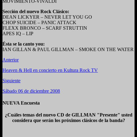
MOVIMIENTO-VIVALDI
Sección del nuevo Rock Clásico:
DEAN LICKYER – NEVER LET YOU GO
CHOP SUICIDE – PANIC ATTACK
FLEXX BRONCO – SCARF STRUTTIN
APES IQ – LIP
Ésta se la canto you:
IAN GILLAN & PAUL GILLMAN – SMOKE ON THE WATER
Anterior
Heaven & Hell en concierto en Kultura Rock TV
Siguiente
Sábado 06 de diciembre 2008
NUEVA Encuesta
¿Cuáles temas del nuevo CD de GILLMAN "Presente" usted
considera que serán los próximos clásicos de la banda?