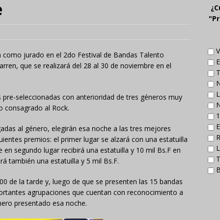
e
¿C
"Pr
V
rá como jurado en el 2do Festival de Bandas Talento
E
arren, que se realizará del 28 al 30 de noviembre en el
T
N
L
as pre-seleccionadas con anterioridad de tres géneros muy
N
ido consagrado al Rock.
1
E
gadas al género, elegirán esa noche a las tres mejores
R
uientes premios: el primer lugar se alzará con una estatuilla
L
 en segundo lugar recibirá una estatuilla y 10 mil Bs.F en
T
ará también una estatuilla y 5 mil Bs.F.
B
:00 de la tarde y, luego de que se presenten las 15 bandas
importantes agrupaciones que cuentan con reconocimiento a
énero presentado esa noche.