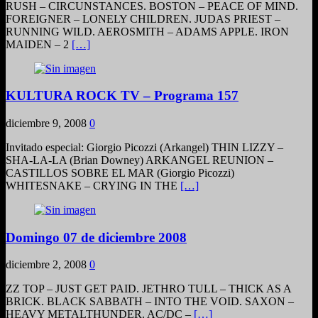
RUSH – CIRCUNSTANCES. BOSTON – PEACE OF MIND.
FOREIGNER – LONELY CHILDREN. JUDAS PRIEST –
RUNNING WILD. AEROSMITH – ADAMS APPLE. IRON
MAIDEN – 2
[…]
KULTURA ROCK TV – Programa 157
diciembre 9, 2008
0
Invitado especial: Giorgio Picozzi (Arkangel) THIN LIZZY –
SHA-LA-LA (Brian Downey) ARKANGEL REUNION –
CASTILLOS SOBRE EL MAR (Giorgio Picozzi)
WHITESNAKE – CRYING IN THE
[…]
Domingo 07 de diciembre 2008
diciembre 2, 2008
0
ZZ TOP – JUST GET PAID. JETHRO TULL – THICK AS A
BRICK. BLACK SABBATH – INTO THE VOID. SAXON –
HEAVY METALTHUNDER. AC/DC –
[…]