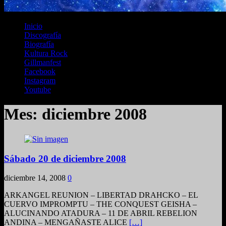
Inicio
Discografía
Biografía
Kultura Rock
Gillmanfest
Facebook
Instagram
Youtube
Mes:
diciembre 2008
Sábado 20 de diciembre 2008
diciembre 14, 2008
0
ARKANGEL REUNION – LIBERTAD DRAHCKO – EL
CUERVO IMPROMPTU – THE CONQUEST GEISHA –
ALUCINANDO ATADURA – 11 DE ABRIL REBELION
ANDINA – MENGAÑASTE ALICE
[…]