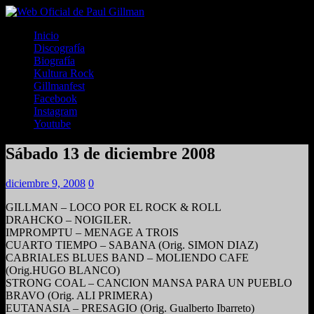
Inicio
Discografía
Biografía
Kultura Rock
Gillmanfest
Facebook
Instagram
Youtube
Sábado 13 de diciembre 2008
diciembre 9, 2008
0
GILLMAN – LOCO POR EL ROCK & ROLL
DRAHCKO – NOIGILER.
IMPROMPTU – MENAGE A TROIS
CUARTO TIEMPO – SABANA (Orig. SIMON DIAZ)
CABRIALES BLUES BAND – MOLIENDO CAFE
(Orig.HUGO BLANCO)
STRONG COAL – CANCION MANSA PARA UN PUEBLO
BRAVO (Orig. ALI PRIMERA)
EUTANASIA – PRESAGIO (Orig. Gualberto Ibarreto)