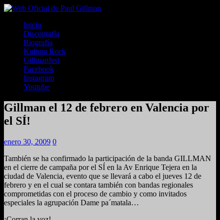
Inicio
Discografía
Biografía
Kultura Rock
Gillmanfest
Facebook
Instagram
Youtube
Gillman el 12 de febrero en Valencia por
el SÍ!
enero 30, 2009
0
También se ha confirmado la participación de la banda GILLMAN
en el cierre de campaña por el SÍ en la Av Enrique Tejera en la
ciudad de Valencia, evento que se llevará a cabo el jueves 12 de
febrero y en el cual se contara también con bandas regionales
comprometidas con el proceso de cambio y como invitados
especiales la agrupación Dame pa´matala…
¡Corran la voz!