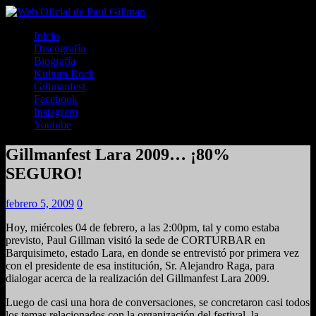
Inicio
Discografía
Biografía
Kultura Rock
Gillmanfest
Facebook
Instagram
Youtube
Gillmanfest Lara 2009… ¡80%
SEGURO!
febrero 5, 2009
0
Hoy, miércoles 04 de febrero, a las 2:00pm, tal y como estaba
previsto, Paul Gillman visitó la sede de CORTURBAR en
Barquisimeto, estado Lara, en donde se entrevistó por primera vez
con el presidente de esa institución, Sr. Alejandro Raga, para
dialogar acerca de la realización del Gillmanfest Lara 2009.
Luego de casi una hora de conversaciones, se concretaron casi todos
los temas relacionados con la organización del festival, la