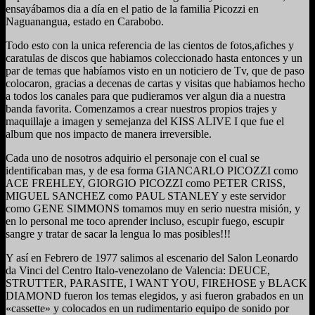
ensayábamos dia a día en el patio de la familia Picozzi en
Naguanangua, estado en Carabobo.
Todo esto con la unica referencia de las cientos de fotos,afiches y
caratulas de discos que habiamos coleccionado hasta entonces y un
par de temas que habíamos visto en un noticiero de Tv, que de paso
colocaron, gracias a decenas de cartas y visitas que habiamos hecho
a todos los canales para que pudieramos ver algun dia a nuestra
banda favorita. Comenzamos a crear nuestros propios trajes y
maquillaje a imagen y semejanza del KISS ALIVE I que fue el
album que nos impacto de manera irreversible.
Cada uno de nosotros adquirio el personaje con el cual se
identificaban mas, y de esa forma GIANCARLO PICOZZI como
ACE FREHLEY, GIORGIO PICOZZI como PETER CRISS,
MIGUEL SANCHEZ como PAUL STANLEY y este servidor
como GENE SIMMONS tomamos muy en serio nuestra misión, y
en lo personal me toco aprender incluso, escupir fuego, escupir
sangre y tratar de sacar la lengua lo mas posibles!!!
Y así en Febrero de 1977 salimos al escenario del Salon Leonardo
da Vinci del Centro Italo-venezolano de Valencia: DEUCE,
STRUTTER, PARASITE, I WANT YOU, FIREHOSE y BLACK
DIAMOND fueron los temas elegidos, y asi fueron grabados en un
«cassette» y colocados en un rudimentario equipo de sonido por