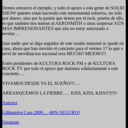
Demos entonces el ejemplo, y todo el apoyo a esta gente de SOLID
SHOW quienes estan haciendo este monumental esfuerzo, no solo
por dinero, sino por la pasión que tienen por el rock, prueba de ello,
es que tambien nos traeran al AEROSMITH o otras sorpresar AÚN
MAS IMPRESIONANTES que aún no estoy autorizado a
revelar….
Que nadie que se diga seguidor de este sonido inmortal se quede en
casa, ahora que han movido el concierto para el viernes 17 lo que a
nivel de movilizacion nacional sera MUCHO MEJOR!!!!
Estén pendientes de KULTURA ROCK FM y de KULTURA
ROCK TV por todo el apoyo que daremos solidariamente a este
concierto….
VIVAMOS DESDE YA EL SUEÑO!!!….
ARRANQUEMOS LA FIEBRE….. KISS, KISS, KISS!!!!!!!!
Anterior
Gillmanfest Lara 2009… ¡80% SEGURO!
Siguiente