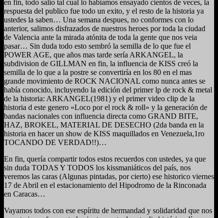
en fin, todo salio tal cual lo habiamos ensayado cientos de veces, la
respuesta del publico fue todo un exito, y el resto de la historia ya
ustedes la saben… Una semana despues, no conformes con lo
anterior, salimos disfrazados de nuestros heroes por toda la ciudad
de Valencia ante la mirada atónita de toda la gente que nos veia
pasar… Sin duda todo esto sembró la semilla de lo que fue el
POWER AGE, que años mas tarde sería ARKANGEL, la
subdivision de GILLMAN en fin, la influencia de KISS creó la
semilla de lo que a la postre se convertiría en los 80 en el mas
grande movimiento de ROCK NACIONAL como nunca antes se
había conocido, incluyendo la edición del primer lp de rock & metal
de la historia: ARKANGEL(1981) y el primer video clip de la
historia d este genero «Loco por el rock & roll» y la generación de
bandas nacionales con influencia directa como GRAND BITE,
HAZ, BROKEL, MATERIAL DE DESECHO (2da banda en la
historia en hacer un show de KISS maquillados en Venezuela,1ro
TOCANDO DE VERDAD!!)…
En fin, quería compartir todos estos recuerdos con ustedes, ya que
sin duda TODAS Y TODOS los kissmaniáticos del país, nos
veremos las caras (Algunas pintadas, por cierto) ese historico viernes
17 de Abril en el estacionamiento del Hipodromo de la Rinconada
en Caracas…
Vayamos todos con ese espíritu de hermandad y solidaridad que nos